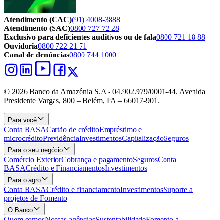
Atendimento (CAC)
(91) 4008-3888
Atendimento (SAC)
0800 727 72 28
Exclusivo para deficientes auditivos ou de fala
0800 721 18 88
Ouvidoria
0800 722 21 71
Canal de denúncias
0800 744 1000
© 2026 Banco da Amazônia S.A - 04.902.979/0001‐44. Avenida
Presidente Vargas, 800 – Belém, PA – 66017-901.
Para você
Conta BASA
Cartão de crédito
Empréstimo e
microcrédito
Previdência
Investimentos
Capitalização
Seguros
Para o seu negócio
Comércio Exterior
Cobrança e pagamento
Seguros
Conta
BASA
Crédito e Financiamentos
Investimentos
Para o agro
Conta BASA
Crédito e financiamento
Investimentos
Suporte a
projetos de Fomento
O Banco
Quem somos
Nossas agências
Sustentabilidade
Fomento a