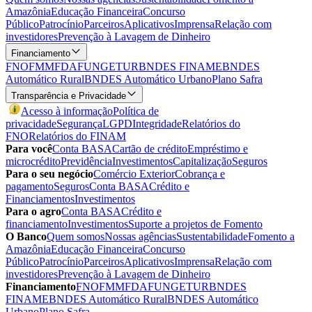
Amazônia
Educação Financeira
Concurso
Público
Patrocínio
Parceiros
Aplicativos
Imprensa
Relação com
investidores
Prevenção à Lavagem de Dinheiro
Financiamento
FNO
FMM
FDA
FUNGETUR
BNDES FINAME
BNDES
Automático Rural
BNDES Automático Urbano
Plano Safra
Transparência e Privacidade
Acesso à informação
Política de
privacidade
Segurança
LGPD
Integridade
Relatórios do
FNO
Relatórios do FINAM
Para você
Conta BASA
Cartão de crédito
Empréstimo e
microcrédito
Previdência
Investimentos
Capitalização
Seguros
Para o seu negócio
Comércio Exterior
Cobrança e
pagamento
Seguros
Conta BASA
Crédito e
Financiamentos
Investimentos
Para o agro
Conta BASA
Crédito e
financiamento
Investimentos
Suporte a projetos de Fomento
O Banco
Quem somos
Nossas agências
Sustentabilidade
Fomento a
Amazônia
Educação Financeira
Concurso
Público
Patrocínio
Parceiros
Aplicativos
Imprensa
Relação com
investidores
Prevenção à Lavagem de Dinheiro
Financiamento
FNO
FMM
FDA
FUNGETUR
BNDES
FINAME
BNDES Automático Rural
BNDES Automático
Urbano
Plano Safra