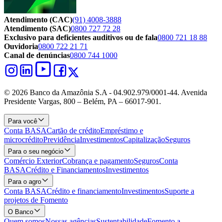
Atendimento (CAC)
(91) 4008-3888
Atendimento (SAC)
0800 727 72 28
Exclusivo para deficientes auditivos ou de fala
0800 721 18 88
Ouvidoria
0800 722 21 71
Canal de denúncias
0800 744 1000
© 2026 Banco da Amazônia S.A - 04.902.979/0001‐44. Avenida
Presidente Vargas, 800 – Belém, PA – 66017-901.
Para você
Conta BASA
Cartão de crédito
Empréstimo e
microcrédito
Previdência
Investimentos
Capitalização
Seguros
Para o seu negócio
Comércio Exterior
Cobrança e pagamento
Seguros
Conta
BASA
Crédito e Financiamentos
Investimentos
Para o agro
Conta BASA
Crédito e financiamento
Investimentos
Suporte a
projetos de Fomento
O Banco
Quem somos
Nossas agências
Sustentabilidade
Fomento a