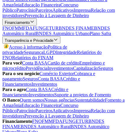
Amazônia
Educação Financeira
Concurso
Público
Patrocínio
Parceiros
Aplicativos
Imprensa
Relação com
investidores
Prevenção à Lavagem de Dinheiro
Financiamento
FNO
FMM
FDA
FUNGETUR
BNDES FINAME
BNDES
Automático Rural
BNDES Automático Urbano
Plano Safra
Transparência e Privacidade
Acesso à informação
Política de
privacidade
Segurança
LGPD
Integridade
Relatórios do
FNO
Relatórios do FINAM
Para você
Conta BASA
Cartão de crédito
Empréstimo e
microcrédito
Previdência
Investimentos
Capitalização
Seguros
Para o seu negócio
Comércio Exterior
Cobrança e
pagamento
Seguros
Conta BASA
Crédito e
Financiamentos
Investimentos
Para o agro
Conta BASA
Crédito e
financiamento
Investimentos
Suporte a projetos de Fomento
O Banco
Quem somos
Nossas agências
Sustentabilidade
Fomento a
Amazônia
Educação Financeira
Concurso
Público
Patrocínio
Parceiros
Aplicativos
Imprensa
Relação com
investidores
Prevenção à Lavagem de Dinheiro
Financiamento
FNO
FMM
FDA
FUNGETUR
BNDES
FINAME
BNDES Automático Rural
BNDES Automático
Urbano
Plano Safra