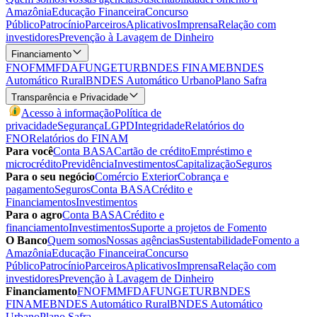
Amazônia
Educação Financeira
Concurso
Público
Patrocínio
Parceiros
Aplicativos
Imprensa
Relação com
investidores
Prevenção à Lavagem de Dinheiro
Financiamento
FNO
FMM
FDA
FUNGETUR
BNDES FINAME
BNDES
Automático Rural
BNDES Automático Urbano
Plano Safra
Transparência e Privacidade
Acesso à informação
Política de
privacidade
Segurança
LGPD
Integridade
Relatórios do
FNO
Relatórios do FINAM
Para você
Conta BASA
Cartão de crédito
Empréstimo e
microcrédito
Previdência
Investimentos
Capitalização
Seguros
Para o seu negócio
Comércio Exterior
Cobrança e
pagamento
Seguros
Conta BASA
Crédito e
Financiamentos
Investimentos
Para o agro
Conta BASA
Crédito e
financiamento
Investimentos
Suporte a projetos de Fomento
O Banco
Quem somos
Nossas agências
Sustentabilidade
Fomento a
Amazônia
Educação Financeira
Concurso
Público
Patrocínio
Parceiros
Aplicativos
Imprensa
Relação com
investidores
Prevenção à Lavagem de Dinheiro
Financiamento
FNO
FMM
FDA
FUNGETUR
BNDES
FINAME
BNDES Automático Rural
BNDES Automático
Urbano
Plano Safra