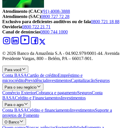
Atendimento (CAC)
(91) 4008-3888
Atendimento (SAC)
0800 727 72 28
Exclusivo para deficientes auditivos ou de fala
0800 721 18 88
Ouvidoria
0800 722 21 71
Canal de denúncias
0800 744 1000
© 2026 Banco da Amazônia S.A - 04.902.979/0001‐44. Avenida
Presidente Vargas, 800 – Belém, PA – 66017-901.
Para você
Conta BASA
Cartão de crédito
Empréstimo e
microcrédito
Previdência
Investimentos
Capitalização
Seguros
Para o seu negócio
Comércio Exterior
Cobrança e pagamento
Seguros
Conta
BASA
Crédito e Financiamentos
Investimentos
Para o agro
Conta BASA
Crédito e financiamento
Investimentos
Suporte a
projetos de Fomento
O Banco
Quem somos
Nossas agências
Sustentabilidade
Fomento a