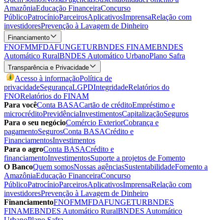
Amazônia
Educação Financeira
Concurso
Público
Patrocínio
Parceiros
Aplicativos
Imprensa
Relação com
investidores
Prevenção à Lavagem de Dinheiro
Financiamento
FNO
FMM
FDA
FUNGETUR
BNDES FINAME
BNDES
Automático Rural
BNDES Automático Urbano
Plano Safra
Transparência e Privacidade
Acesso à informação
Política de
privacidade
Segurança
LGPD
Integridade
Relatórios do
FNO
Relatórios do FINAM
Para você
Conta BASA
Cartão de crédito
Empréstimo e
microcrédito
Previdência
Investimentos
Capitalização
Seguros
Para o seu negócio
Comércio Exterior
Cobrança e
pagamento
Seguros
Conta BASA
Crédito e
Financiamentos
Investimentos
Para o agro
Conta BASA
Crédito e
financiamento
Investimentos
Suporte a projetos de Fomento
O Banco
Quem somos
Nossas agências
Sustentabilidade
Fomento a
Amazônia
Educação Financeira
Concurso
Público
Patrocínio
Parceiros
Aplicativos
Imprensa
Relação com
investidores
Prevenção à Lavagem de Dinheiro
Financiamento
FNO
FMM
FDA
FUNGETUR
BNDES
FINAME
BNDES Automático Rural
BNDES Automático
Urbano
Plano Safra