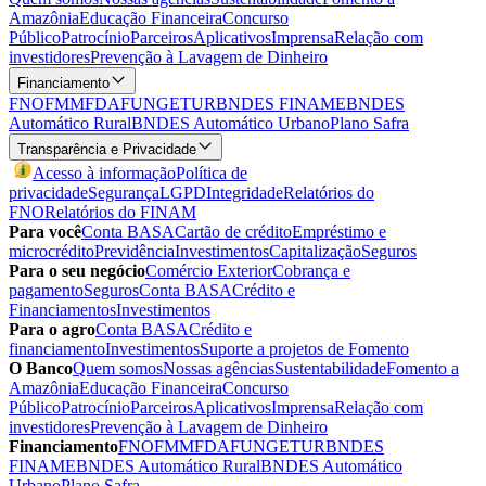
Amazônia
Educação Financeira
Concurso
Público
Patrocínio
Parceiros
Aplicativos
Imprensa
Relação com
investidores
Prevenção à Lavagem de Dinheiro
Financiamento
FNO
FMM
FDA
FUNGETUR
BNDES FINAME
BNDES
Automático Rural
BNDES Automático Urbano
Plano Safra
Transparência e Privacidade
Acesso à informação
Política de
privacidade
Segurança
LGPD
Integridade
Relatórios do
FNO
Relatórios do FINAM
Para você
Conta BASA
Cartão de crédito
Empréstimo e
microcrédito
Previdência
Investimentos
Capitalização
Seguros
Para o seu negócio
Comércio Exterior
Cobrança e
pagamento
Seguros
Conta BASA
Crédito e
Financiamentos
Investimentos
Para o agro
Conta BASA
Crédito e
financiamento
Investimentos
Suporte a projetos de Fomento
O Banco
Quem somos
Nossas agências
Sustentabilidade
Fomento a
Amazônia
Educação Financeira
Concurso
Público
Patrocínio
Parceiros
Aplicativos
Imprensa
Relação com
investidores
Prevenção à Lavagem de Dinheiro
Financiamento
FNO
FMM
FDA
FUNGETUR
BNDES
FINAME
BNDES Automático Rural
BNDES Automático
Urbano
Plano Safra