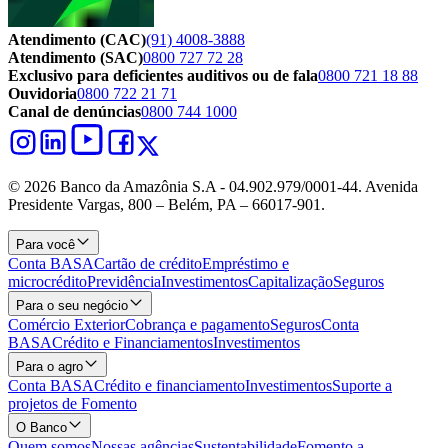
Atendimento (CAC)
(91) 4008-3888
Atendimento (SAC)
0800 727 72 28
Exclusivo para deficientes auditivos ou de fala
0800 721 18 88
Ouvidoria
0800 722 21 71
Canal de denúncias
0800 744 1000
© 2026 Banco da Amazônia S.A - 04.902.979/0001‐44. Avenida
Presidente Vargas, 800 – Belém, PA – 66017-901.
Para você
Conta BASA
Cartão de crédito
Empréstimo e
microcrédito
Previdência
Investimentos
Capitalização
Seguros
Para o seu negócio
Comércio Exterior
Cobrança e pagamento
Seguros
Conta
BASA
Crédito e Financiamentos
Investimentos
Para o agro
Conta BASA
Crédito e financiamento
Investimentos
Suporte a
projetos de Fomento
O Banco
Quem somos
Nossas agências
Sustentabilidade
Fomento a