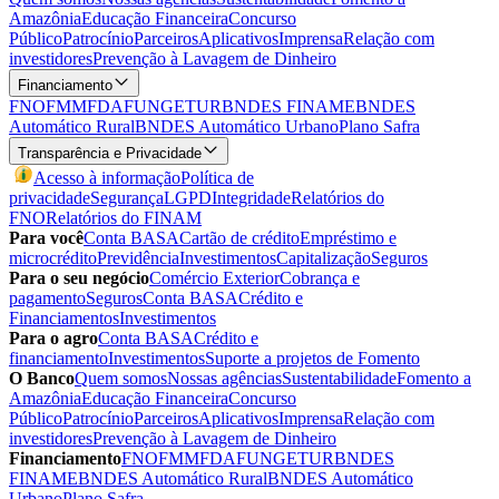
Amazônia
Educação Financeira
Concurso
Público
Patrocínio
Parceiros
Aplicativos
Imprensa
Relação com
investidores
Prevenção à Lavagem de Dinheiro
Financiamento
FNO
FMM
FDA
FUNGETUR
BNDES FINAME
BNDES
Automático Rural
BNDES Automático Urbano
Plano Safra
Transparência e Privacidade
Acesso à informação
Política de
privacidade
Segurança
LGPD
Integridade
Relatórios do
FNO
Relatórios do FINAM
Para você
Conta BASA
Cartão de crédito
Empréstimo e
microcrédito
Previdência
Investimentos
Capitalização
Seguros
Para o seu negócio
Comércio Exterior
Cobrança e
pagamento
Seguros
Conta BASA
Crédito e
Financiamentos
Investimentos
Para o agro
Conta BASA
Crédito e
financiamento
Investimentos
Suporte a projetos de Fomento
O Banco
Quem somos
Nossas agências
Sustentabilidade
Fomento a
Amazônia
Educação Financeira
Concurso
Público
Patrocínio
Parceiros
Aplicativos
Imprensa
Relação com
investidores
Prevenção à Lavagem de Dinheiro
Financiamento
FNO
FMM
FDA
FUNGETUR
BNDES
FINAME
BNDES Automático Rural
BNDES Automático
Urbano
Plano Safra