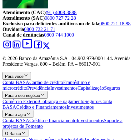
Atendimento (CAC)
(91) 4008-3888
Atendimento (SAC)
0800 727 72 28
Exclusivo para deficientes auditivos ou de fala
0800 721 18 88
Ouvidoria
0800 722 21 71
Canal de denúncias
0800 744 1000
© 2026 Banco da Amazônia S.A - 04.902.979/0001‐44. Avenida
Presidente Vargas, 800 – Belém, PA – 66017-901.
Para você
Conta BASA
Cartão de crédito
Empréstimo e
microcrédito
Previdência
Investimentos
Capitalização
Seguros
Para o seu negócio
Comércio Exterior
Cobrança e pagamento
Seguros
Conta
BASA
Crédito e Financiamentos
Investimentos
Para o agro
Conta BASA
Crédito e financiamento
Investimentos
Suporte a
projetos de Fomento
O Banco
Quem somos
Nossas agências
Sustentabilidade
Fomento a