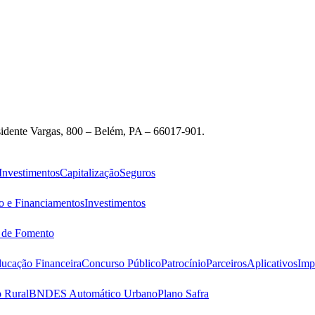
idente Vargas, 800 – Belém, PA – 66017-901.
Investimentos
Capitalização
Seguros
o e Financiamentos
Investimentos
s de Fomento
ucação Financeira
Concurso Público
Patrocínio
Parceiros
Aplicativos
Imp
 Rural
BNDES Automático Urbano
Plano Safra