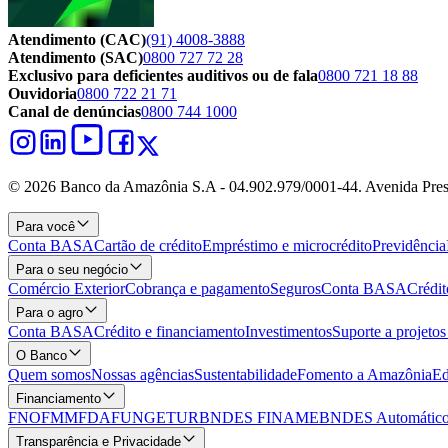
Atendimento (CAC)
(91) 4008-3888
Atendimento (SAC)
0800 727 72 28
Exclusivo para deficientes auditivos ou de fala
0800 721 18 88
Ouvidoria
0800 722 21 71
Canal de denúncias
0800 744 1000
© 2026 Banco da Amazônia S.A - 04.902.979/0001‐44. Avenida Pres
Para você
Conta BASA
Cartão de crédito
Empréstimo e microcrédito
Previdência
Para o seu negócio
Comércio Exterior
Cobrança e pagamento
Seguros
Conta BASA
Crédit
Para o agro
Conta BASA
Crédito e financiamento
Investimentos
Suporte a projeto
O Banco
Quem somos
Nossas agências
Sustentabilidade
Fomento a Amazônia
Ed
Financiamento
FNO
FMM
FDA
FUNGETUR
BNDES FINAME
BNDES Automático
Transparência e Privacidade