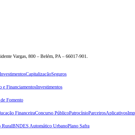
idente Vargas, 800 – Belém, PA – 66017-901.
Investimentos
Capitalização
Seguros
o e Financiamentos
Investimentos
s de Fomento
ucação Financeira
Concurso Público
Patrocínio
Parceiros
Aplicativos
Imp
 Rural
BNDES Automático Urbano
Plano Safra