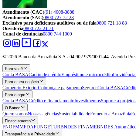
Atendimento (CAC)
(91) 4008-3888
Atendimento (SAC)
0800 727 72 28
Exclusivo para deficientes auditivos ou de fala
0800 721 18 88
Ouvidoria
0800 722 21 71
Canal de denúncias
0800 744 1000
© 2026 Banco da Amazônia S.A - 04.902.979/0001‐44. Avenida Pres
Para você
Conta BASA
Cartão de crédito
Empréstimo e microcrédito
Previdência
Para o seu negócio
Comércio Exterior
Cobrança e pagamento
Seguros
Conta BASA
Crédit
Para o agro
Conta BASA
Crédito e financiamento
Investimentos
Suporte a projeto
O Banco
Quem somos
Nossas agências
Sustentabilidade
Fomento a Amazônia
Ed
Financiamento
FNO
FMM
FDA
FUNGETUR
BNDES FINAME
BNDES Automático
Transparência e Privacidade