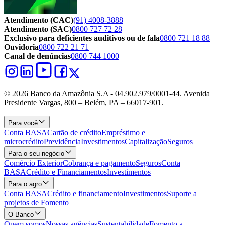
Atendimento (CAC)
(91) 4008-3888
Atendimento (SAC)
0800 727 72 28
Exclusivo para deficientes auditivos ou de fala
0800 721 18 88
Ouvidoria
0800 722 21 71
Canal de denúncias
0800 744 1000
© 2026 Banco da Amazônia S.A - 04.902.979/0001‐44. Avenida
Presidente Vargas, 800 – Belém, PA – 66017-901.
Para você
Conta BASA
Cartão de crédito
Empréstimo e
microcrédito
Previdência
Investimentos
Capitalização
Seguros
Para o seu negócio
Comércio Exterior
Cobrança e pagamento
Seguros
Conta
BASA
Crédito e Financiamentos
Investimentos
Para o agro
Conta BASA
Crédito e financiamento
Investimentos
Suporte a
projetos de Fomento
O Banco
Quem somos
Nossas agências
Sustentabilidade
Fomento a