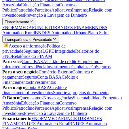
Amazônia
Educação Financeira
Concurso
Público
Patrocínio
Parceiros
Aplicativos
Imprensa
Relação com
investidores
Prevenção à Lavagem de Dinheiro
Financiamento
FNO
FMM
FDA
FUNGETUR
BNDES FINAME
BNDES
Automático Rural
BNDES Automático Urbano
Plano Safra
Transparência e Privacidade
Acesso à informação
Política de
privacidade
Segurança
LGPD
Integridade
Relatórios do
FNO
Relatórios do FINAM
Para você
Conta BASA
Cartão de crédito
Empréstimo e
microcrédito
Previdência
Investimentos
Capitalização
Seguros
Para o seu negócio
Comércio Exterior
Cobrança e
pagamento
Seguros
Conta BASA
Crédito e
Financiamentos
Investimentos
Para o agro
Conta BASA
Crédito e
financiamento
Investimentos
Suporte a projetos de Fomento
O Banco
Quem somos
Nossas agências
Sustentabilidade
Fomento a
Amazônia
Educação Financeira
Concurso
Público
Patrocínio
Parceiros
Aplicativos
Imprensa
Relação com
investidores
Prevenção à Lavagem de Dinheiro
Financiamento
FNO
FMM
FDA
FUNGETUR
BNDES
FINAME
BNDES Automático Rural
BNDES Automático
Urbano
Plano Safra