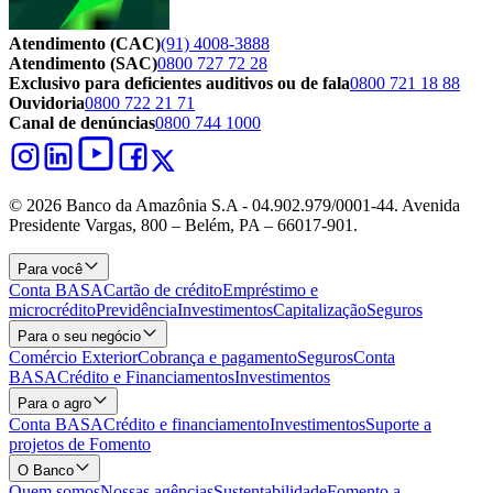
Atendimento (CAC)
(91) 4008-3888
Atendimento (SAC)
0800 727 72 28
Exclusivo para deficientes auditivos ou de fala
0800 721 18 88
Ouvidoria
0800 722 21 71
Canal de denúncias
0800 744 1000
© 2026 Banco da Amazônia S.A - 04.902.979/0001‐44. Avenida
Presidente Vargas, 800 – Belém, PA – 66017-901.
Para você
Conta BASA
Cartão de crédito
Empréstimo e
microcrédito
Previdência
Investimentos
Capitalização
Seguros
Para o seu negócio
Comércio Exterior
Cobrança e pagamento
Seguros
Conta
BASA
Crédito e Financiamentos
Investimentos
Para o agro
Conta BASA
Crédito e financiamento
Investimentos
Suporte a
projetos de Fomento
O Banco
Quem somos
Nossas agências
Sustentabilidade
Fomento a