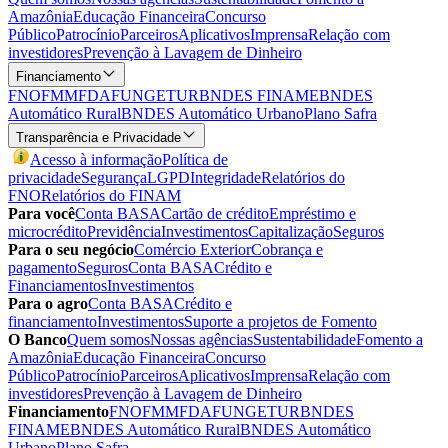
Amazônia
Educação Financeira
Concurso
Público
Patrocínio
Parceiros
Aplicativos
Imprensa
Relação com
investidores
Prevenção à Lavagem de Dinheiro
Financiamento
FNO
FMM
FDA
FUNGETUR
BNDES FINAME
BNDES
Automático Rural
BNDES Automático Urbano
Plano Safra
Transparência e Privacidade
Acesso à informação
Política de
privacidade
Segurança
LGPD
Integridade
Relatórios do
FNO
Relatórios do FINAM
Para você
Conta BASA
Cartão de crédito
Empréstimo e
microcrédito
Previdência
Investimentos
Capitalização
Seguros
Para o seu negócio
Comércio Exterior
Cobrança e
pagamento
Seguros
Conta BASA
Crédito e
Financiamentos
Investimentos
Para o agro
Conta BASA
Crédito e
financiamento
Investimentos
Suporte a projetos de Fomento
O Banco
Quem somos
Nossas agências
Sustentabilidade
Fomento a
Amazônia
Educação Financeira
Concurso
Público
Patrocínio
Parceiros
Aplicativos
Imprensa
Relação com
investidores
Prevenção à Lavagem de Dinheiro
Financiamento
FNO
FMM
FDA
FUNGETUR
BNDES
FINAME
BNDES Automático Rural
BNDES Automático
Urbano
Plano Safra