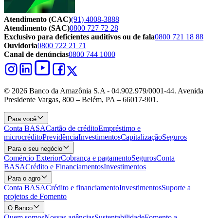
Atendimento (CAC)
(91) 4008-3888
Atendimento (SAC)
0800 727 72 28
Exclusivo para deficientes auditivos ou de fala
0800 721 18 88
Ouvidoria
0800 722 21 71
Canal de denúncias
0800 744 1000
© 2026 Banco da Amazônia S.A - 04.902.979/0001‐44. Avenida
Presidente Vargas, 800 – Belém, PA – 66017-901.
Para você
Conta BASA
Cartão de crédito
Empréstimo e
microcrédito
Previdência
Investimentos
Capitalização
Seguros
Para o seu negócio
Comércio Exterior
Cobrança e pagamento
Seguros
Conta
BASA
Crédito e Financiamentos
Investimentos
Para o agro
Conta BASA
Crédito e financiamento
Investimentos
Suporte a
projetos de Fomento
O Banco
Quem somos
Nossas agências
Sustentabilidade
Fomento a