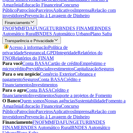
Amazônia
Educação Financeira
Concurso
Público
Patrocínio
Parceiros
Aplicativos
Imprensa
Relação com
investidores
Prevenção à Lavagem de Dinheiro
Financiamento
FNO
FMM
FDA
FUNGETUR
BNDES FINAME
BNDES
Automático Rural
BNDES Automático Urbano
Plano Safra
Transparência e Privacidade
Acesso à informação
Política de
privacidade
Segurança
LGPD
Integridade
Relatórios do
FNO
Relatórios do FINAM
Para você
Conta BASA
Cartão de crédito
Empréstimo e
microcrédito
Previdência
Investimentos
Capitalização
Seguros
Para o seu negócio
Comércio Exterior
Cobrança e
pagamento
Seguros
Conta BASA
Crédito e
Financiamentos
Investimentos
Para o agro
Conta BASA
Crédito e
financiamento
Investimentos
Suporte a projetos de Fomento
O Banco
Quem somos
Nossas agências
Sustentabilidade
Fomento a
Amazônia
Educação Financeira
Concurso
Público
Patrocínio
Parceiros
Aplicativos
Imprensa
Relação com
investidores
Prevenção à Lavagem de Dinheiro
Financiamento
FNO
FMM
FDA
FUNGETUR
BNDES
FINAME
BNDES Automático Rural
BNDES Automático
Urbano
Plano Safra