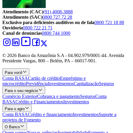
Atendimento (CAC)
(91) 4008-3888
Atendimento (SAC)
0800 727 72 28
Exclusivo para deficientes auditivos ou de fala
0800 721 18 88
Ouvidoria
0800 722 21 71
Canal de denúncias
0800 744 1000
© 2026 Banco da Amazônia S.A - 04.902.979/0001‐44. Avenida
Presidente Vargas, 800 – Belém, PA – 66017-901.
Para você
Conta BASA
Cartão de crédito
Empréstimo e
microcrédito
Previdência
Investimentos
Capitalização
Seguros
Para o seu negócio
Comércio Exterior
Cobrança e pagamento
Seguros
Conta
BASA
Crédito e Financiamentos
Investimentos
Para o agro
Conta BASA
Crédito e financiamento
Investimentos
Suporte a
projetos de Fomento
O Banco
Quem somos
Nossas agências
Sustentabilidade
Fomento a