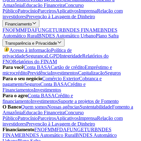
Amazônia
Educação Financeira
Concurso
Público
Patrocínio
Parceiros
Aplicativos
Imprensa
Relação com
investidores
Prevenção à Lavagem de Dinheiro
Financiamento
FNO
FMM
FDA
FUNGETUR
BNDES FINAME
BNDES
Automático Rural
BNDES Automático Urbano
Plano Safra
Transparência e Privacidade
Acesso à informação
Política de
privacidade
Segurança
LGPD
Integridade
Relatórios do
FNO
Relatórios do FINAM
Para você
Conta BASA
Cartão de crédito
Empréstimo e
microcrédito
Previdência
Investimentos
Capitalização
Seguros
Para o seu negócio
Comércio Exterior
Cobrança e
pagamento
Seguros
Conta BASA
Crédito e
Financiamentos
Investimentos
Para o agro
Conta BASA
Crédito e
financiamento
Investimentos
Suporte a projetos de Fomento
O Banco
Quem somos
Nossas agências
Sustentabilidade
Fomento a
Amazônia
Educação Financeira
Concurso
Público
Patrocínio
Parceiros
Aplicativos
Imprensa
Relação com
investidores
Prevenção à Lavagem de Dinheiro
Financiamento
FNO
FMM
FDA
FUNGETUR
BNDES
FINAME
BNDES Automático Rural
BNDES Automático
Urbano
Plano Safra