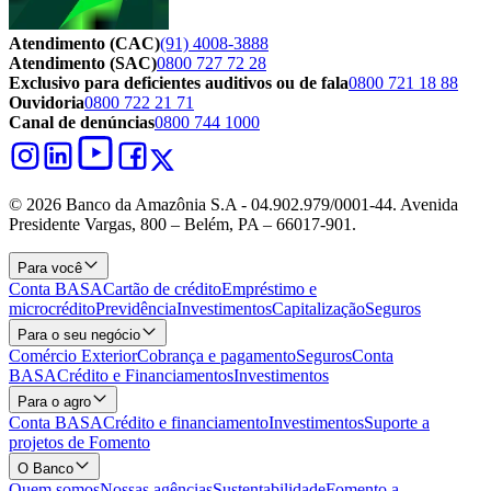
Atendimento (CAC)
(91) 4008-3888
Atendimento (SAC)
0800 727 72 28
Exclusivo para deficientes auditivos ou de fala
0800 721 18 88
Ouvidoria
0800 722 21 71
Canal de denúncias
0800 744 1000
© 2026 Banco da Amazônia S.A - 04.902.979/0001‐44. Avenida
Presidente Vargas, 800 – Belém, PA – 66017-901.
Para você
Conta BASA
Cartão de crédito
Empréstimo e
microcrédito
Previdência
Investimentos
Capitalização
Seguros
Para o seu negócio
Comércio Exterior
Cobrança e pagamento
Seguros
Conta
BASA
Crédito e Financiamentos
Investimentos
Para o agro
Conta BASA
Crédito e financiamento
Investimentos
Suporte a
projetos de Fomento
O Banco
Quem somos
Nossas agências
Sustentabilidade
Fomento a