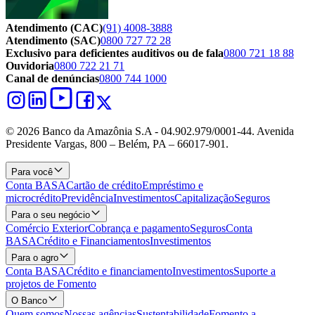
Atendimento (CAC)
(91) 4008-3888
Atendimento (SAC)
0800 727 72 28
Exclusivo para deficientes auditivos ou de fala
0800 721 18 88
Ouvidoria
0800 722 21 71
Canal de denúncias
0800 744 1000
© 2026 Banco da Amazônia S.A - 04.902.979/0001‐44. Avenida
Presidente Vargas, 800 – Belém, PA – 66017-901.
Para você
Conta BASA
Cartão de crédito
Empréstimo e
microcrédito
Previdência
Investimentos
Capitalização
Seguros
Para o seu negócio
Comércio Exterior
Cobrança e pagamento
Seguros
Conta
BASA
Crédito e Financiamentos
Investimentos
Para o agro
Conta BASA
Crédito e financiamento
Investimentos
Suporte a
projetos de Fomento
O Banco
Quem somos
Nossas agências
Sustentabilidade
Fomento a