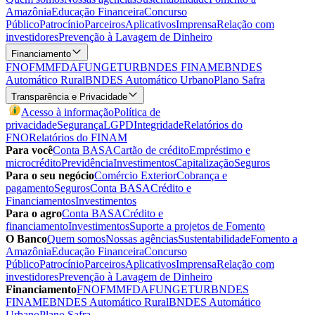
Amazônia
Educação Financeira
Concurso
Público
Patrocínio
Parceiros
Aplicativos
Imprensa
Relação com
investidores
Prevenção à Lavagem de Dinheiro
Financiamento
FNO
FMM
FDA
FUNGETUR
BNDES FINAME
BNDES
Automático Rural
BNDES Automático Urbano
Plano Safra
Transparência e Privacidade
Acesso à informação
Política de
privacidade
Segurança
LGPD
Integridade
Relatórios do
FNO
Relatórios do FINAM
Para você
Conta BASA
Cartão de crédito
Empréstimo e
microcrédito
Previdência
Investimentos
Capitalização
Seguros
Para o seu negócio
Comércio Exterior
Cobrança e
pagamento
Seguros
Conta BASA
Crédito e
Financiamentos
Investimentos
Para o agro
Conta BASA
Crédito e
financiamento
Investimentos
Suporte a projetos de Fomento
O Banco
Quem somos
Nossas agências
Sustentabilidade
Fomento a
Amazônia
Educação Financeira
Concurso
Público
Patrocínio
Parceiros
Aplicativos
Imprensa
Relação com
investidores
Prevenção à Lavagem de Dinheiro
Financiamento
FNO
FMM
FDA
FUNGETUR
BNDES
FINAME
BNDES Automático Rural
BNDES Automático
Urbano
Plano Safra