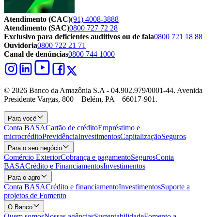
Atendimento (CAC)
(91) 4008-3888
Atendimento (SAC)
0800 727 72 28
Exclusivo para deficientes auditivos ou de fala
0800 721 18 88
Ouvidoria
0800 722 21 71
Canal de denúncias
0800 744 1000
© 2026 Banco da Amazônia S.A - 04.902.979/0001‐44. Avenida
Presidente Vargas, 800 – Belém, PA – 66017-901.
Para você
Conta BASA
Cartão de crédito
Empréstimo e
microcrédito
Previdência
Investimentos
Capitalização
Seguros
Para o seu negócio
Comércio Exterior
Cobrança e pagamento
Seguros
Conta
BASA
Crédito e Financiamentos
Investimentos
Para o agro
Conta BASA
Crédito e financiamento
Investimentos
Suporte a
projetos de Fomento
O Banco
Quem somos
Nossas agências
Sustentabilidade
Fomento a