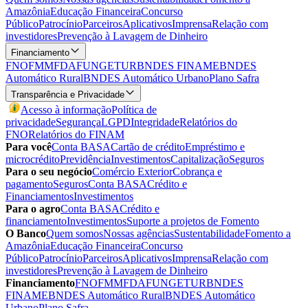
Amazônia
Educação Financeira
Concurso
Público
Patrocínio
Parceiros
Aplicativos
Imprensa
Relação com
investidores
Prevenção à Lavagem de Dinheiro
Financiamento
FNO
FMM
FDA
FUNGETUR
BNDES FINAME
BNDES
Automático Rural
BNDES Automático Urbano
Plano Safra
Transparência e Privacidade
Acesso à informação
Política de
privacidade
Segurança
LGPD
Integridade
Relatórios do
FNO
Relatórios do FINAM
Para você
Conta BASA
Cartão de crédito
Empréstimo e
microcrédito
Previdência
Investimentos
Capitalização
Seguros
Para o seu negócio
Comércio Exterior
Cobrança e
pagamento
Seguros
Conta BASA
Crédito e
Financiamentos
Investimentos
Para o agro
Conta BASA
Crédito e
financiamento
Investimentos
Suporte a projetos de Fomento
O Banco
Quem somos
Nossas agências
Sustentabilidade
Fomento a
Amazônia
Educação Financeira
Concurso
Público
Patrocínio
Parceiros
Aplicativos
Imprensa
Relação com
investidores
Prevenção à Lavagem de Dinheiro
Financiamento
FNO
FMM
FDA
FUNGETUR
BNDES
FINAME
BNDES Automático Rural
BNDES Automático
Urbano
Plano Safra