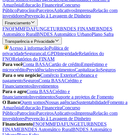
Amazônia
Educação Financeira
Concurso
Público
Patrocínio
Parceiros
Aplicativos
Imprensa
Relação com
investidores
Prevenção à Lavagem de Dinheiro
Financiamento
FNO
FMM
FDA
FUNGETUR
BNDES FINAME
BNDES
Automático Rural
BNDES Automático Urbano
Plano Safra
Transparência e Privacidade
Acesso à informação
Política de
privacidade
Segurança
LGPD
Integridade
Relatórios do
FNO
Relatórios do FINAM
Para você
Conta BASA
Cartão de crédito
Empréstimo e
microcrédito
Previdência
Investimentos
Capitalização
Seguros
Para o seu negócio
Comércio Exterior
Cobrança e
pagamento
Seguros
Conta BASA
Crédito e
Financiamentos
Investimentos
Para o agro
Conta BASA
Crédito e
financiamento
Investimentos
Suporte a projetos de Fomento
O Banco
Quem somos
Nossas agências
Sustentabilidade
Fomento a
Amazônia
Educação Financeira
Concurso
Público
Patrocínio
Parceiros
Aplicativos
Imprensa
Relação com
investidores
Prevenção à Lavagem de Dinheiro
Financiamento
FNO
FMM
FDA
FUNGETUR
BNDES
FINAME
BNDES Automático Rural
BNDES Automático
Urbano
Plano Safra