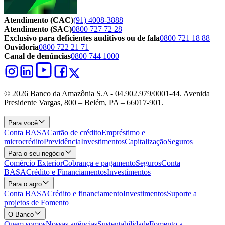
Atendimento (CAC)
(91) 4008-3888
Atendimento (SAC)
0800 727 72 28
Exclusivo para deficientes auditivos ou de fala
0800 721 18 88
Ouvidoria
0800 722 21 71
Canal de denúncias
0800 744 1000
© 2026 Banco da Amazônia S.A - 04.902.979/0001‐44. Avenida
Presidente Vargas, 800 – Belém, PA – 66017-901.
Para você
Conta BASA
Cartão de crédito
Empréstimo e
microcrédito
Previdência
Investimentos
Capitalização
Seguros
Para o seu negócio
Comércio Exterior
Cobrança e pagamento
Seguros
Conta
BASA
Crédito e Financiamentos
Investimentos
Para o agro
Conta BASA
Crédito e financiamento
Investimentos
Suporte a
projetos de Fomento
O Banco
Quem somos
Nossas agências
Sustentabilidade
Fomento a