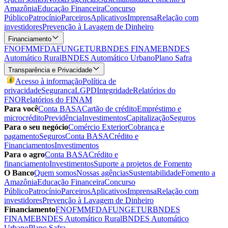
Amazônia
Educação Financeira
Concurso
Público
Patrocínio
Parceiros
Aplicativos
Imprensa
Relação com
investidores
Prevenção à Lavagem de Dinheiro
Financiamento
FNO
FMM
FDA
FUNGETUR
BNDES FINAME
BNDES
Automático Rural
BNDES Automático Urbano
Plano Safra
Transparência e Privacidade
Acesso à informação
Política de
privacidade
Segurança
LGPD
Integridade
Relatórios do
FNO
Relatórios do FINAM
Para você
Conta BASA
Cartão de crédito
Empréstimo e
microcrédito
Previdência
Investimentos
Capitalização
Seguros
Para o seu negócio
Comércio Exterior
Cobrança e
pagamento
Seguros
Conta BASA
Crédito e
Financiamentos
Investimentos
Para o agro
Conta BASA
Crédito e
financiamento
Investimentos
Suporte a projetos de Fomento
O Banco
Quem somos
Nossas agências
Sustentabilidade
Fomento a
Amazônia
Educação Financeira
Concurso
Público
Patrocínio
Parceiros
Aplicativos
Imprensa
Relação com
investidores
Prevenção à Lavagem de Dinheiro
Financiamento
FNO
FMM
FDA
FUNGETUR
BNDES
FINAME
BNDES Automático Rural
BNDES Automático
Urbano
Plano Safra