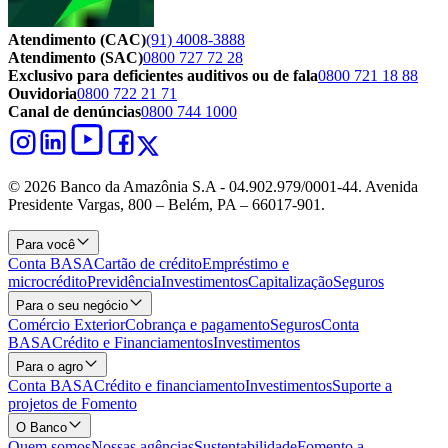
Atendimento (CAC)
(91) 4008-3888
Atendimento (SAC)
0800 727 72 28
Exclusivo para deficientes auditivos ou de fala
0800 721 18 88
Ouvidoria
0800 722 21 71
Canal de denúncias
0800 744 1000
© 2026 Banco da Amazônia S.A - 04.902.979/0001‐44. Avenida
Presidente Vargas, 800 – Belém, PA – 66017-901.
Para você
Conta BASA
Cartão de crédito
Empréstimo e
microcrédito
Previdência
Investimentos
Capitalização
Seguros
Para o seu negócio
Comércio Exterior
Cobrança e pagamento
Seguros
Conta
BASA
Crédito e Financiamentos
Investimentos
Para o agro
Conta BASA
Crédito e financiamento
Investimentos
Suporte a
projetos de Fomento
O Banco
Quem somos
Nossas agências
Sustentabilidade
Fomento a