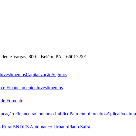
idente Vargas, 800 – Belém, PA – 66017-901.
Investimentos
Capitalização
Seguros
o e Financiamentos
Investimentos
s de Fomento
ucação Financeira
Concurso Público
Patrocínio
Parceiros
Aplicativos
Imp
 Rural
BNDES Automático Urbano
Plano Safra