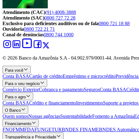
Atendimento (CAC)
(91) 4008-3888
Atendimento (SAC)
0800 727 72 28
Exclusivo para deficientes auditivos ou de fala
0800 721 18 88
Ouvidoria
0800 722 21 71
Canal de denúncias
0800 744 1000
© 2026 Banco da Amazônia S.A - 04.902.979/0001‐44. Avenida Pres
Para você
Conta BASA
Cartão de crédito
Empréstimo e microcrédito
Previdência
Para o seu negócio
Comércio Exterior
Cobrança e pagamento
Seguros
Conta BASA
Crédit
Para o agro
Conta BASA
Crédito e financiamento
Investimentos
Suporte a projeto
O Banco
Quem somos
Nossas agências
Sustentabilidade
Fomento a Amazônia
Ed
Financiamento
FNO
FMM
FDA
FUNGETUR
BNDES FINAME
BNDES Automático
Transparência e Privacidade