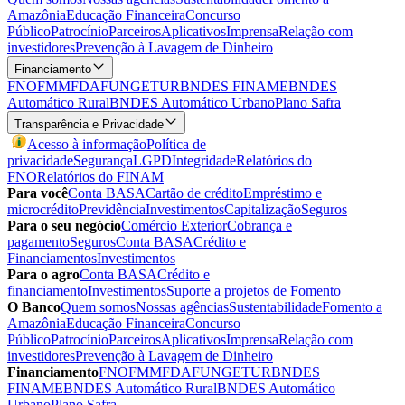
Amazônia
Educação Financeira
Concurso
Público
Patrocínio
Parceiros
Aplicativos
Imprensa
Relação com
investidores
Prevenção à Lavagem de Dinheiro
Financiamento
FNO
FMM
FDA
FUNGETUR
BNDES FINAME
BNDES
Automático Rural
BNDES Automático Urbano
Plano Safra
Transparência e Privacidade
Acesso à informação
Política de
privacidade
Segurança
LGPD
Integridade
Relatórios do
FNO
Relatórios do FINAM
Para você
Conta BASA
Cartão de crédito
Empréstimo e
microcrédito
Previdência
Investimentos
Capitalização
Seguros
Para o seu negócio
Comércio Exterior
Cobrança e
pagamento
Seguros
Conta BASA
Crédito e
Financiamentos
Investimentos
Para o agro
Conta BASA
Crédito e
financiamento
Investimentos
Suporte a projetos de Fomento
O Banco
Quem somos
Nossas agências
Sustentabilidade
Fomento a
Amazônia
Educação Financeira
Concurso
Público
Patrocínio
Parceiros
Aplicativos
Imprensa
Relação com
investidores
Prevenção à Lavagem de Dinheiro
Financiamento
FNO
FMM
FDA
FUNGETUR
BNDES
FINAME
BNDES Automático Rural
BNDES Automático
Urbano
Plano Safra