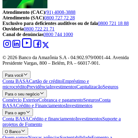
Atendimento (CAC)
(91) 4008-3888
Atendimento (SAC)
0800 727 72 28
Exclusivo para deficientes auditivos ou de fala
0800 721 18 88
Ouvidoria
0800 722 21 71
Canal de denúncias
0800 744 1000
© 2026 Banco da Amazônia S.A - 04.902.979/0001‐44. Avenida
Presidente Vargas, 800 – Belém, PA – 66017-901.
Para você
Conta BASA
Cartão de crédito
Empréstimo e
microcrédito
Previdência
Investimentos
Capitalização
Seguros
Para o seu negócio
Comércio Exterior
Cobrança e pagamento
Seguros
Conta
BASA
Crédito e Financiamentos
Investimentos
Para o agro
Conta BASA
Crédito e financiamento
Investimentos
Suporte a
projetos de Fomento
O Banco
Quem somos
Nossas agências
Sustentabilidade
Fomento a