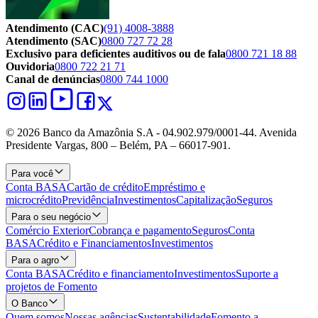
Atendimento (CAC)
(91) 4008-3888
Atendimento (SAC)
0800 727 72 28
Exclusivo para deficientes auditivos ou de fala
0800 721 18 88
Ouvidoria
0800 722 21 71
Canal de denúncias
0800 744 1000
© 2026 Banco da Amazônia S.A - 04.902.979/0001‐44. Avenida
Presidente Vargas, 800 – Belém, PA – 66017-901.
Para você
Conta BASA
Cartão de crédito
Empréstimo e
microcrédito
Previdência
Investimentos
Capitalização
Seguros
Para o seu negócio
Comércio Exterior
Cobrança e pagamento
Seguros
Conta
BASA
Crédito e Financiamentos
Investimentos
Para o agro
Conta BASA
Crédito e financiamento
Investimentos
Suporte a
projetos de Fomento
O Banco
Quem somos
Nossas agências
Sustentabilidade
Fomento a