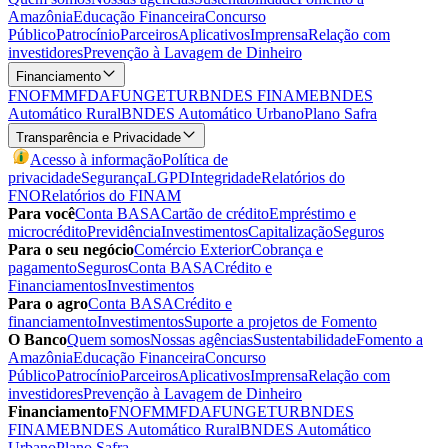
Amazônia
Educação Financeira
Concurso
Público
Patrocínio
Parceiros
Aplicativos
Imprensa
Relação com
investidores
Prevenção à Lavagem de Dinheiro
Financiamento
FNO
FMM
FDA
FUNGETUR
BNDES FINAME
BNDES
Automático Rural
BNDES Automático Urbano
Plano Safra
Transparência e Privacidade
Acesso à informação
Política de
privacidade
Segurança
LGPD
Integridade
Relatórios do
FNO
Relatórios do FINAM
Para você
Conta BASA
Cartão de crédito
Empréstimo e
microcrédito
Previdência
Investimentos
Capitalização
Seguros
Para o seu negócio
Comércio Exterior
Cobrança e
pagamento
Seguros
Conta BASA
Crédito e
Financiamentos
Investimentos
Para o agro
Conta BASA
Crédito e
financiamento
Investimentos
Suporte a projetos de Fomento
O Banco
Quem somos
Nossas agências
Sustentabilidade
Fomento a
Amazônia
Educação Financeira
Concurso
Público
Patrocínio
Parceiros
Aplicativos
Imprensa
Relação com
investidores
Prevenção à Lavagem de Dinheiro
Financiamento
FNO
FMM
FDA
FUNGETUR
BNDES
FINAME
BNDES Automático Rural
BNDES Automático
Urbano
Plano Safra