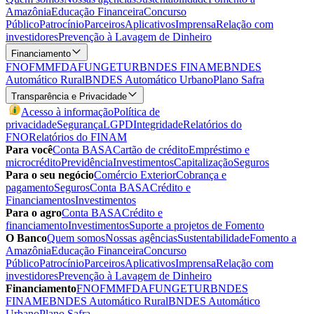
Amazônia
Educação Financeira
Concurso
Público
Patrocínio
Parceiros
Aplicativos
Imprensa
Relação com
investidores
Prevenção à Lavagem de Dinheiro
Financiamento
FNO
FMM
FDA
FUNGETUR
BNDES FINAME
BNDES
Automático Rural
BNDES Automático Urbano
Plano Safra
Transparência e Privacidade
Acesso à informação
Política de
privacidade
Segurança
LGPD
Integridade
Relatórios do
FNO
Relatórios do FINAM
Para você
Conta BASA
Cartão de crédito
Empréstimo e
microcrédito
Previdência
Investimentos
Capitalização
Seguros
Para o seu negócio
Comércio Exterior
Cobrança e
pagamento
Seguros
Conta BASA
Crédito e
Financiamentos
Investimentos
Para o agro
Conta BASA
Crédito e
financiamento
Investimentos
Suporte a projetos de Fomento
O Banco
Quem somos
Nossas agências
Sustentabilidade
Fomento a
Amazônia
Educação Financeira
Concurso
Público
Patrocínio
Parceiros
Aplicativos
Imprensa
Relação com
investidores
Prevenção à Lavagem de Dinheiro
Financiamento
FNO
FMM
FDA
FUNGETUR
BNDES
FINAME
BNDES Automático Rural
BNDES Automático
Urbano
Plano Safra