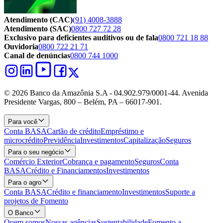
Atendimento (CAC)
(91) 4008-3888
Atendimento (SAC)
0800 727 72 28
Exclusivo para deficientes auditivos ou de fala
0800 721 18 88
Ouvidoria
0800 722 21 71
Canal de denúncias
0800 744 1000
© 2026 Banco da Amazônia S.A - 04.902.979/0001‐44. Avenida
Presidente Vargas, 800 – Belém, PA – 66017-901.
Para você
Conta BASA
Cartão de crédito
Empréstimo e
microcrédito
Previdência
Investimentos
Capitalização
Seguros
Para o seu negócio
Comércio Exterior
Cobrança e pagamento
Seguros
Conta
BASA
Crédito e Financiamentos
Investimentos
Para o agro
Conta BASA
Crédito e financiamento
Investimentos
Suporte a
projetos de Fomento
O Banco
Quem somos
Nossas agências
Sustentabilidade
Fomento a