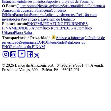
financiamento
Investimentos
Suporte a projetos de Fomento
O Banco
Quem somos
Nossas agências
Sustentabilidade
Fomento a
Amazônia
Educação Financeira
Concurso
Público
Patrocínio
Parceiros
Aplicativos
Imprensa
Relação com
investidores
Prevenção à Lavagem de Dinheiro
Financiamento
FNO
FMM
FDA
FUNGETUR
BNDES
FINAME
BNDES Automático Rural
BNDES Automático
Urbano
Plano Safra
Transparência e Privacidade
Acesso à informação
Política de
privacidade
Segurança
LGPD
Integridade
Relatórios do
FNO
Relatórios do FINAM
© 2026 Banco da Amazônia S.A - 04.902.979/0001‐44. Avenida
Presidente Vargas, 800 – Belém, PA – 66017-901.