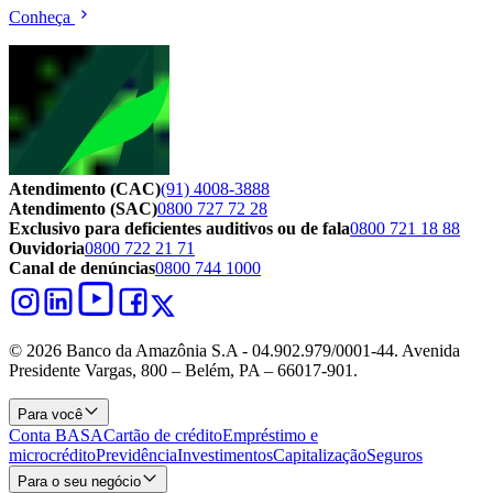
Conheça
Atendimento (CAC)
(91) 4008-3888
Atendimento (SAC)
0800 727 72 28
Exclusivo para deficientes auditivos ou de fala
0800 721 18 88
Ouvidoria
0800 722 21 71
Canal de denúncias
0800 744 1000
© 2026 Banco da Amazônia S.A - 04.902.979/0001‐44. Avenida
Presidente Vargas, 800 – Belém, PA – 66017-901.
Para você
Conta BASA
Cartão de crédito
Empréstimo e
microcrédito
Previdência
Investimentos
Capitalização
Seguros
Para o seu negócio