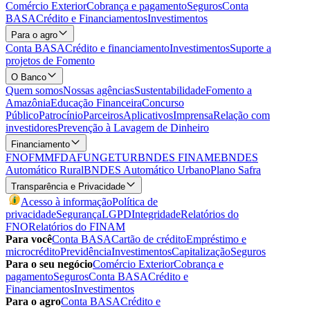
Comércio Exterior
Cobrança e pagamento
Seguros
Conta
BASA
Crédito e Financiamentos
Investimentos
Para o agro
Conta BASA
Crédito e financiamento
Investimentos
Suporte a
projetos de Fomento
O Banco
Quem somos
Nossas agências
Sustentabilidade
Fomento a
Amazônia
Educação Financeira
Concurso
Público
Patrocínio
Parceiros
Aplicativos
Imprensa
Relação com
investidores
Prevenção à Lavagem de Dinheiro
Financiamento
FNO
FMM
FDA
FUNGETUR
BNDES FINAME
BNDES
Automático Rural
BNDES Automático Urbano
Plano Safra
Transparência e Privacidade
Acesso à informação
Política de
privacidade
Segurança
LGPD
Integridade
Relatórios do
FNO
Relatórios do FINAM
Para você
Conta BASA
Cartão de crédito
Empréstimo e
microcrédito
Previdência
Investimentos
Capitalização
Seguros
Para o seu negócio
Comércio Exterior
Cobrança e
pagamento
Seguros
Conta BASA
Crédito e
Financiamentos
Investimentos
Para o agro
Conta BASA
Crédito e