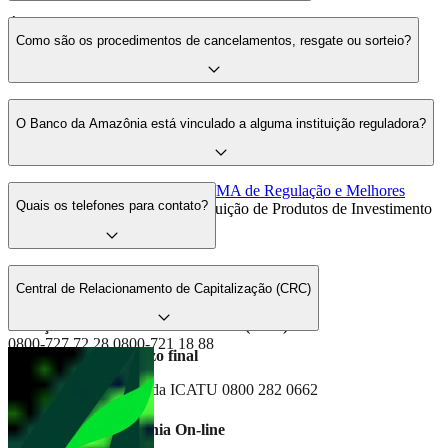
É proibida a venda de título de capitalização para menores de 16
Como são os procedimentos de cancelamentos, resgate ou sorteio?
anos, conforme o Art. 3º, I do Código Civil.
Em caso de cancelamento, resgate ou sorteio: o cliente deverá
O Banco da Amazônia está vinculado a alguma instituição reguladora?
contatar a Central de Relacionamento de Capitalização, ICATU
SEGUROS: 0800 282 0662.
O Banco adere ao
Código ANBIMA de Regulação e Melhores
Quais os telefones para contato?
Práticas
para atividade de Distribuição de Produtos de Investimento
no Varejo.
Telefone Geral
Central de Relacionamento de Capitalização (CRC)
4008-3888
Serviço de Atendimento ao Cliente (SAC)
0800-727 72 28 0800-721 18 88
Resgate antes do prazo final
Ouvidoria
Converse com a CRC da ICATU 0800 282 0662
0800 722 21 71
Help Desk do Amazônia On-line
0800 280 3595