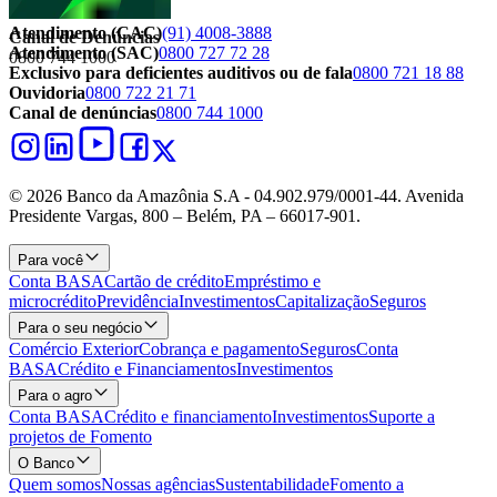
Atendimento (CAC)
(91) 4008-3888
Canal de Denúncias
Atendimento (SAC)
0800 727 72 28
0800 744 1000
Exclusivo para deficientes auditivos ou de fala
0800 721 18 88
Ouvidoria
0800 722 21 71
Canal de denúncias
0800 744 1000
© 2026 Banco da Amazônia S.A - 04.902.979/0001‐44. Avenida
Presidente Vargas, 800 – Belém, PA – 66017-901.
Para você
Conta BASA
Cartão de crédito
Empréstimo e
microcrédito
Previdência
Investimentos
Capitalização
Seguros
Para o seu negócio
Comércio Exterior
Cobrança e pagamento
Seguros
Conta
BASA
Crédito e Financiamentos
Investimentos
Para o agro
Conta BASA
Crédito e financiamento
Investimentos
Suporte a
projetos de Fomento
O Banco
Quem somos
Nossas agências
Sustentabilidade
Fomento a