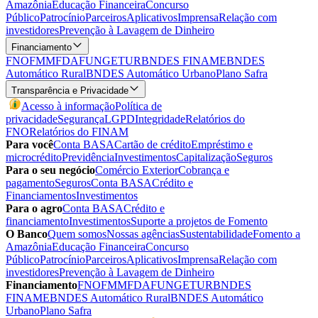
Amazônia
Educação Financeira
Concurso
Público
Patrocínio
Parceiros
Aplicativos
Imprensa
Relação com
investidores
Prevenção à Lavagem de Dinheiro
Financiamento
FNO
FMM
FDA
FUNGETUR
BNDES FINAME
BNDES
Automático Rural
BNDES Automático Urbano
Plano Safra
Transparência e Privacidade
Acesso à informação
Política de
privacidade
Segurança
LGPD
Integridade
Relatórios do
FNO
Relatórios do FINAM
Para você
Conta BASA
Cartão de crédito
Empréstimo e
microcrédito
Previdência
Investimentos
Capitalização
Seguros
Para o seu negócio
Comércio Exterior
Cobrança e
pagamento
Seguros
Conta BASA
Crédito e
Financiamentos
Investimentos
Para o agro
Conta BASA
Crédito e
financiamento
Investimentos
Suporte a projetos de Fomento
O Banco
Quem somos
Nossas agências
Sustentabilidade
Fomento a
Amazônia
Educação Financeira
Concurso
Público
Patrocínio
Parceiros
Aplicativos
Imprensa
Relação com
investidores
Prevenção à Lavagem de Dinheiro
Financiamento
FNO
FMM
FDA
FUNGETUR
BNDES
FINAME
BNDES Automático Rural
BNDES Automático
Urbano
Plano Safra