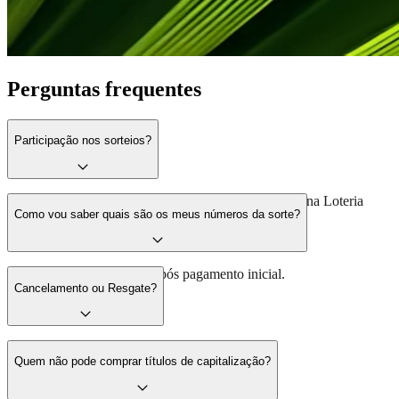
Perguntas frequentes
Participação nos sorteios?
Cada título receberá 1 (um) número da sorte baseado na Loteria
Como vou saber quais são os meus números da sorte?
Federal do Brasil.
Fornecidos no certificado após pagamento inicial.
Cancelamento ou Resgate?
Contate ICATU SEGUROS: 0800 282 0662.
Quem não pode comprar títulos de capitalização?