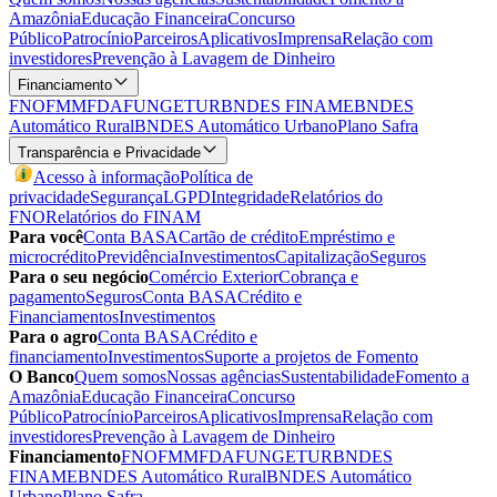
Amazônia
Educação Financeira
Concurso
Público
Patrocínio
Parceiros
Aplicativos
Imprensa
Relação com
investidores
Prevenção à Lavagem de Dinheiro
Financiamento
FNO
FMM
FDA
FUNGETUR
BNDES FINAME
BNDES
Automático Rural
BNDES Automático Urbano
Plano Safra
Transparência e Privacidade
Acesso à informação
Política de
privacidade
Segurança
LGPD
Integridade
Relatórios do
FNO
Relatórios do FINAM
Para você
Conta BASA
Cartão de crédito
Empréstimo e
microcrédito
Previdência
Investimentos
Capitalização
Seguros
Para o seu negócio
Comércio Exterior
Cobrança e
pagamento
Seguros
Conta BASA
Crédito e
Financiamentos
Investimentos
Para o agro
Conta BASA
Crédito e
financiamento
Investimentos
Suporte a projetos de Fomento
O Banco
Quem somos
Nossas agências
Sustentabilidade
Fomento a
Amazônia
Educação Financeira
Concurso
Público
Patrocínio
Parceiros
Aplicativos
Imprensa
Relação com
investidores
Prevenção à Lavagem de Dinheiro
Financiamento
FNO
FMM
FDA
FUNGETUR
BNDES
FINAME
BNDES Automático Rural
BNDES Automático
Urbano
Plano Safra