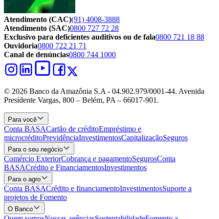
Atendimento (CAC)
(91) 4008-3888
Atendimento (SAC)
0800 727 72 28
Exclusivo para deficientes auditivos ou de fala
0800 721 18 88
Ouvidoria
0800 722 21 71
Canal de denúncias
0800 744 1000
© 2026 Banco da Amazônia S.A - 04.902.979/0001‐44. Avenida
Presidente Vargas, 800 – Belém, PA – 66017-901.
Para você
Conta BASA
Cartão de crédito
Empréstimo e
microcrédito
Previdência
Investimentos
Capitalização
Seguros
Para o seu negócio
Comércio Exterior
Cobrança e pagamento
Seguros
Conta
BASA
Crédito e Financiamentos
Investimentos
Para o agro
Conta BASA
Crédito e financiamento
Investimentos
Suporte a
projetos de Fomento
O Banco
Quem somos
Nossas agências
Sustentabilidade
Fomento a