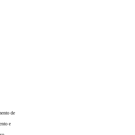
mento de
ento e
sso