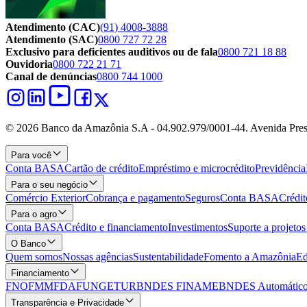
Atendimento (CAC)
(91) 4008-3888
Atendimento (SAC)
0800 727 72 28
Exclusivo para deficientes auditivos ou de fala
0800 721 18 88
Ouvidoria
0800 722 21 71
Canal de denúncias
0800 744 1000
© 2026 Banco da Amazônia S.A - 04.902.979/0001‐44. Avenida Pres
Para você
Conta BASA
Cartão de crédito
Empréstimo e microcrédito
Previdência
Para o seu negócio
Comércio Exterior
Cobrança e pagamento
Seguros
Conta BASA
Crédit
Para o agro
Conta BASA
Crédito e financiamento
Investimentos
Suporte a projeto
O Banco
Quem somos
Nossas agências
Sustentabilidade
Fomento a Amazônia
Ed
Financiamento
FNO
FMM
FDA
FUNGETUR
BNDES FINAME
BNDES Automático
Transparência e Privacidade