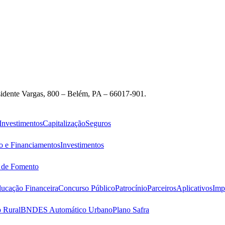
idente Vargas, 800 – Belém, PA – 66017-901.
Investimentos
Capitalização
Seguros
o e Financiamentos
Investimentos
s de Fomento
ucação Financeira
Concurso Público
Patrocínio
Parceiros
Aplicativos
Imp
 Rural
BNDES Automático Urbano
Plano Safra