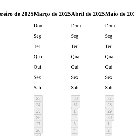
reiro de 2025
Março de 2025
Abril de 2025
Maio de 20
Dom
Dom
Dom
Seg
Seg
Seg
Ter
Ter
Ter
Qua
Qua
Qua
Qui
Qui
Qui
Sex
Sex
Sex
Sab
Sab
Sab
23
30
27
24
31
28
25
1
29
26
2
30
27
3
1
28
4
2