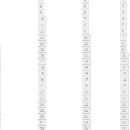
7
4
1
8
5
2
9
6
3
10
7
4
11
8
5
12
9
6
13
10
7
14
11
8
15
12
9
16
13
10
17
14
11
18
15
12
19
16
13
20
17
14
21
18
15
22
19
16
23
20
17
24
21
18
25
22
19
26
23
20
27
24
21
28
25
22