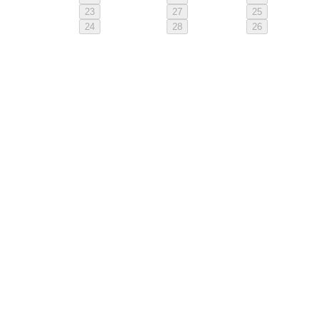
23
27
25
24
28
26