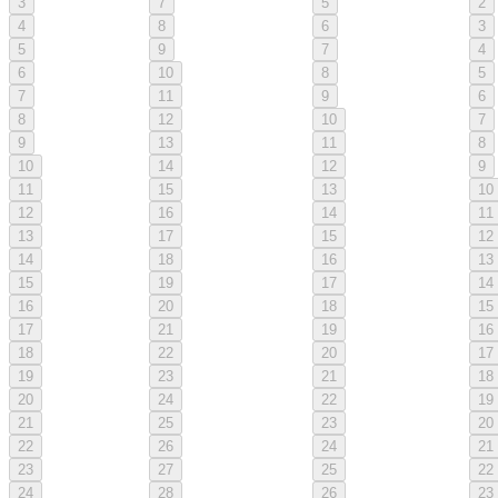
3
7
5
2
4
8
6
3
5
9
7
4
6
10
8
5
7
11
9
6
8
12
10
7
9
13
11
8
10
14
12
9
11
15
13
10
12
16
14
11
13
17
15
12
14
18
16
13
15
19
17
14
16
20
18
15
17
21
19
16
18
22
20
17
19
23
21
18
20
24
22
19
21
25
23
20
22
26
24
21
23
27
25
22
24
28
26
23