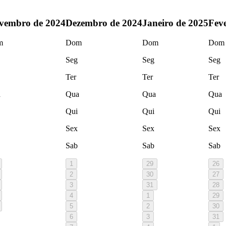
vembro de 2024
Dezembro de 2024
Janeiro de 2025
Feve
m
Dom
Dom
Dom
Seg
Seg
Seg
Ter
Ter
Ter
a
Qua
Qua
Qua
Qui
Qui
Qui
Sex
Sex
Sex
Sab
Sab
Sab
1
29
26
2
30
27
3
31
28
4
1
29
5
2
30
6
3
31