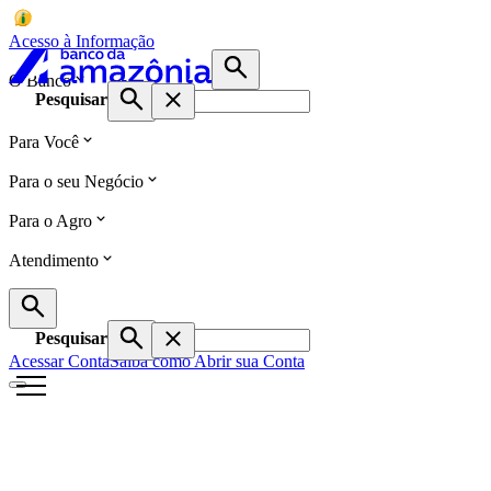
Acesso à Informação
O Banco
Pesquisar
Para Você
Para o seu Negócio
Para o Agro
Atendimento
Pesquisar
Acessar Conta
Saiba como Abrir sua Conta