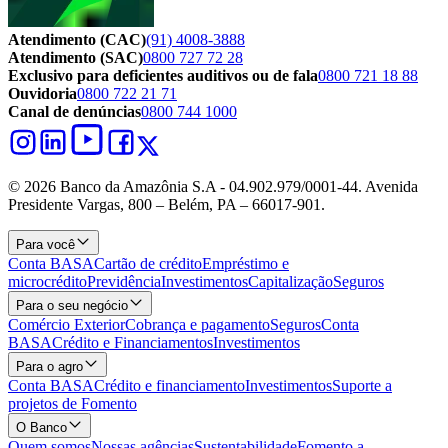
Atendimento (CAC)
(91) 4008-3888
Atendimento (SAC)
0800 727 72 28
Exclusivo para deficientes auditivos ou de fala
0800 721 18 88
Ouvidoria
0800 722 21 71
Canal de denúncias
0800 744 1000
© 2026 Banco da Amazônia S.A - 04.902.979/0001‐44. Avenida
Presidente Vargas, 800 – Belém, PA – 66017-901.
Para você
Conta BASA
Cartão de crédito
Empréstimo e
microcrédito
Previdência
Investimentos
Capitalização
Seguros
Para o seu negócio
Comércio Exterior
Cobrança e pagamento
Seguros
Conta
BASA
Crédito e Financiamentos
Investimentos
Para o agro
Conta BASA
Crédito e financiamento
Investimentos
Suporte a
projetos de Fomento
O Banco
Quem somos
Nossas agências
Sustentabilidade
Fomento a