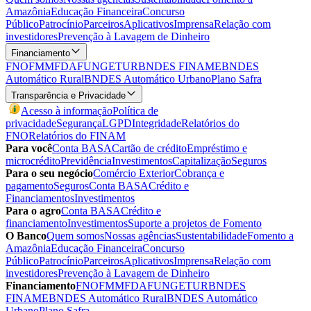
Amazônia
Educação Financeira
Concurso
Público
Patrocínio
Parceiros
Aplicativos
Imprensa
Relação com
investidores
Prevenção à Lavagem de Dinheiro
Financiamento
FNO
FMM
FDA
FUNGETUR
BNDES FINAME
BNDES
Automático Rural
BNDES Automático Urbano
Plano Safra
Transparência e Privacidade
Acesso à informação
Política de
privacidade
Segurança
LGPD
Integridade
Relatórios do
FNO
Relatórios do FINAM
Para você
Conta BASA
Cartão de crédito
Empréstimo e
microcrédito
Previdência
Investimentos
Capitalização
Seguros
Para o seu negócio
Comércio Exterior
Cobrança e
pagamento
Seguros
Conta BASA
Crédito e
Financiamentos
Investimentos
Para o agro
Conta BASA
Crédito e
financiamento
Investimentos
Suporte a projetos de Fomento
O Banco
Quem somos
Nossas agências
Sustentabilidade
Fomento a
Amazônia
Educação Financeira
Concurso
Público
Patrocínio
Parceiros
Aplicativos
Imprensa
Relação com
investidores
Prevenção à Lavagem de Dinheiro
Financiamento
FNO
FMM
FDA
FUNGETUR
BNDES
FINAME
BNDES Automático Rural
BNDES Automático
Urbano
Plano Safra