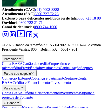
Atendimento (CAC)
(91) 4008-3888
Atendimento (SAC)
0800 727 72 28
Exclusivo para deficientes auditivos ou de fala
0800 721 18 88
Ouvidoria
0800 722 21 71
Canal de denúncias
0800 744 1000
© 2026 Banco da Amazônia S.A - 04.902.979/0001‐44. Avenida
Presidente Vargas, 800 – Belém, PA – 66017-901.
Para você
Conta BASA
Cartão de crédito
Empréstimo e
microcrédito
Previdência
Investimentos
Capitalização
Seguros
Para o seu negócio
Comércio Exterior
Cobrança e pagamento
Seguros
Conta
BASA
Crédito e Financiamentos
Investimentos
Para o agro
Conta BASA
Crédito e financiamento
Investimentos
Suporte a
projetos de Fomento
O Banco
Quem somos
Nossas agências
Sustentabilidade
Fomento a