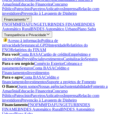
Amazônia
Educação Financeira
Concurso
Público
Patrocínio
Parceiros
Aplicativos
Imprensa
Relação com
investidores
Prevenção à Lavagem de Dinheiro
Financiamento
FNO
FMM
FDA
FUNGETUR
BNDES FINAME
BNDES
Automático Rural
BNDES Automático Urbano
Plano Safra
Transparência e Privacidade
Acesso à informação
Política de
privacidade
Segurança
LGPD
Integridade
Relatórios do
FNO
Relatórios do FINAM
Para você
Conta BASA
Cartão de crédito
Empréstimo e
microcrédito
Previdência
Investimentos
Capitalização
Seguros
Para o seu negócio
Comércio Exterior
Cobrança e
pagamento
Seguros
Conta BASA
Crédito e
Financiamentos
Investimentos
Para o agro
Conta BASA
Crédito e
financiamento
Investimentos
Suporte a projetos de Fomento
O Banco
Quem somos
Nossas agências
Sustentabilidade
Fomento a
Amazônia
Educação Financeira
Concurso
Público
Patrocínio
Parceiros
Aplicativos
Imprensa
Relação com
investidores
Prevenção à Lavagem de Dinheiro
Financiamento
FNO
FMM
FDA
FUNGETUR
BNDES
FINAME
BNDES Automático Rural
BNDES Automático
Urbano
Plano Safra