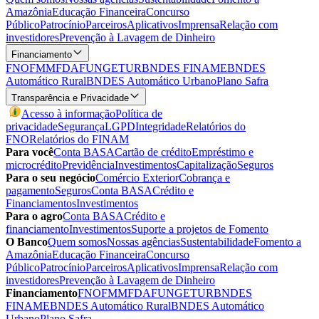
Amazônia
Educação Financeira
Concurso
Público
Patrocínio
Parceiros
Aplicativos
Imprensa
Relação com
investidores
Prevenção à Lavagem de Dinheiro
Financiamento
FNO
FMM
FDA
FUNGETUR
BNDES FINAME
BNDES
Automático Rural
BNDES Automático Urbano
Plano Safra
Transparência e Privacidade
Acesso à informação
Política de
privacidade
Segurança
LGPD
Integridade
Relatórios do
FNO
Relatórios do FINAM
Para você
Conta BASA
Cartão de crédito
Empréstimo e
microcrédito
Previdência
Investimentos
Capitalização
Seguros
Para o seu negócio
Comércio Exterior
Cobrança e
pagamento
Seguros
Conta BASA
Crédito e
Financiamentos
Investimentos
Para o agro
Conta BASA
Crédito e
financiamento
Investimentos
Suporte a projetos de Fomento
O Banco
Quem somos
Nossas agências
Sustentabilidade
Fomento a
Amazônia
Educação Financeira
Concurso
Público
Patrocínio
Parceiros
Aplicativos
Imprensa
Relação com
investidores
Prevenção à Lavagem de Dinheiro
Financiamento
FNO
FMM
FDA
FUNGETUR
BNDES
FINAME
BNDES Automático Rural
BNDES Automático
Urbano
Plano Safra