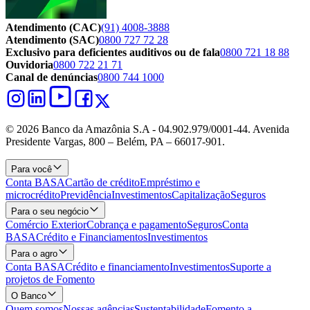
Atendimento (CAC)
(91) 4008-3888
Atendimento (SAC)
0800 727 72 28
Exclusivo para deficientes auditivos ou de fala
0800 721 18 88
Ouvidoria
0800 722 21 71
Canal de denúncias
0800 744 1000
© 2026 Banco da Amazônia S.A - 04.902.979/0001‐44. Avenida
Presidente Vargas, 800 – Belém, PA – 66017-901.
Para você
Conta BASA
Cartão de crédito
Empréstimo e
microcrédito
Previdência
Investimentos
Capitalização
Seguros
Para o seu negócio
Comércio Exterior
Cobrança e pagamento
Seguros
Conta
BASA
Crédito e Financiamentos
Investimentos
Para o agro
Conta BASA
Crédito e financiamento
Investimentos
Suporte a
projetos de Fomento
O Banco
Quem somos
Nossas agências
Sustentabilidade
Fomento a