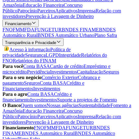
Amazônia
Educação Financeira
Concurso
Público
Patrocínio
Parceiros
Aplicativos
Imprensa
Relação com
investidores
Prevenção à Lavagem de Dinheiro
Financiamento
FNO
FMM
FDA
FUNGETUR
BNDES FINAME
BNDES
Automático Rural
BNDES Automático Urbano
Plano Safra
Transparência e Privacidade
Acesso à informação
Política de
privacidade
Segurança
LGPD
Integridade
Relatórios do
FNO
Relatórios do FINAM
Para você
Conta BASA
Cartão de crédito
Empréstimo e
microcrédito
Previdência
Investimentos
Capitalização
Seguros
Para o seu negócio
Comércio Exterior
Cobrança e
pagamento
Seguros
Conta BASA
Crédito e
Financiamentos
Investimentos
Para o agro
Conta BASA
Crédito e
financiamento
Investimentos
Suporte a projetos de Fomento
O Banco
Quem somos
Nossas agências
Sustentabilidade
Fomento a
Amazônia
Educação Financeira
Concurso
Público
Patrocínio
Parceiros
Aplicativos
Imprensa
Relação com
investidores
Prevenção à Lavagem de Dinheiro
Financiamento
FNO
FMM
FDA
FUNGETUR
BNDES
FINAME
BNDES Automático Rural
BNDES Automático
Urbano
Plano Safra