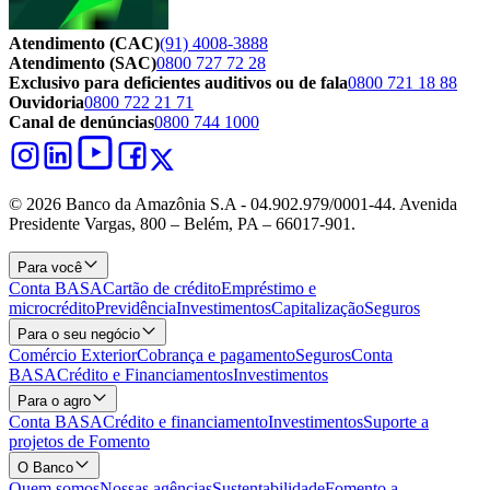
Atendimento (CAC)
(91) 4008-3888
Atendimento (SAC)
0800 727 72 28
Exclusivo para deficientes auditivos ou de fala
0800 721 18 88
Ouvidoria
0800 722 21 71
Canal de denúncias
0800 744 1000
© 2026 Banco da Amazônia S.A - 04.902.979/0001‐44. Avenida
Presidente Vargas, 800 – Belém, PA – 66017-901.
Para você
Conta BASA
Cartão de crédito
Empréstimo e
microcrédito
Previdência
Investimentos
Capitalização
Seguros
Para o seu negócio
Comércio Exterior
Cobrança e pagamento
Seguros
Conta
BASA
Crédito e Financiamentos
Investimentos
Para o agro
Conta BASA
Crédito e financiamento
Investimentos
Suporte a
projetos de Fomento
O Banco
Quem somos
Nossas agências
Sustentabilidade
Fomento a