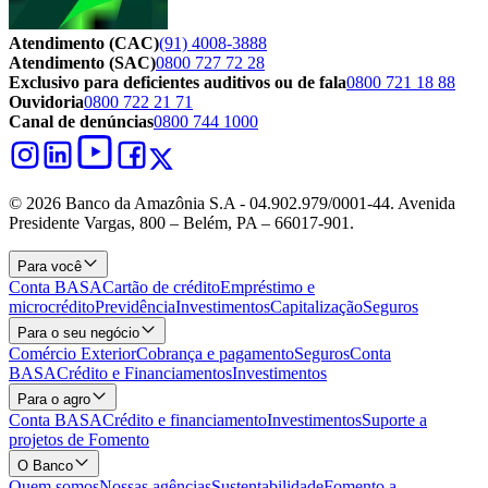
Atendimento (CAC)
(91) 4008-3888
Atendimento (SAC)
0800 727 72 28
Exclusivo para deficientes auditivos ou de fala
0800 721 18 88
Ouvidoria
0800 722 21 71
Canal de denúncias
0800 744 1000
© 2026 Banco da Amazônia S.A - 04.902.979/0001‐44. Avenida
Presidente Vargas, 800 – Belém, PA – 66017-901.
Para você
Conta BASA
Cartão de crédito
Empréstimo e
microcrédito
Previdência
Investimentos
Capitalização
Seguros
Para o seu negócio
Comércio Exterior
Cobrança e pagamento
Seguros
Conta
BASA
Crédito e Financiamentos
Investimentos
Para o agro
Conta BASA
Crédito e financiamento
Investimentos
Suporte a
projetos de Fomento
O Banco
Quem somos
Nossas agências
Sustentabilidade
Fomento a