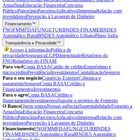
Amazônia
Educação Financeira
Concurso
Público
Patrocínio
Parceiros
Aplicativos
Imprensa
Relação com
investidores
Prevenção à Lavagem de Dinheiro
Financiamento
FNO
FMM
FDA
FUNGETUR
BNDES FINAME
BNDES
Automático Rural
BNDES Automático Urbano
Plano Safra
Transparência e Privacidade
Acesso à informação
Política de
privacidade
Segurança
LGPD
Integridade
Relatórios do
FNO
Relatórios do FINAM
Para você
Conta BASA
Cartão de crédito
Empréstimo e
microcrédito
Previdência
Investimentos
Capitalização
Seguros
Para o seu negócio
Comércio Exterior
Cobrança e
pagamento
Seguros
Conta BASA
Crédito e
Financiamentos
Investimentos
Para o agro
Conta BASA
Crédito e
financiamento
Investimentos
Suporte a projetos de Fomento
O Banco
Quem somos
Nossas agências
Sustentabilidade
Fomento a
Amazônia
Educação Financeira
Concurso
Público
Patrocínio
Parceiros
Aplicativos
Imprensa
Relação com
investidores
Prevenção à Lavagem de Dinheiro
Financiamento
FNO
FMM
FDA
FUNGETUR
BNDES
FINAME
BNDES Automático Rural
BNDES Automático
Urbano
Plano Safra