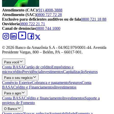
Atendimento (CAC)
(91) 4008-3888
Atendimento (SAC)
0800 727 72 28
Exclusivo para deficientes auditivos ou de fala
0800 721 18 88
Ouvidoria
0800 722 21 71
Canal de denúncias
0800 744 1000
© 2026 Banco da Amazônia S.A - 04.902.979/0001‐44. Avenida
Presidente Vargas, 800 – Belém, PA – 66017-901.
Para você
Conta BASA
Cartão de crédito
Empréstimo e
microcrédito
Previdência
Investimentos
Capitalização
Seguros
Para o seu negócio
Comércio Exterior
Cobrança e pagamento
Seguros
Conta
BASA
Crédito e Financiamentos
Investimentos
Para o agro
Conta BASA
Crédito e financiamento
Investimentos
Suporte a
projetos de Fomento
O Banco
Quem somos
Nossas agências
Sustentabilidade
Fomento a