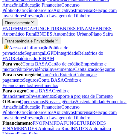
Amazônia
Educação Financeira
Concurso
Público
Patrocínio
Parceiros
Aplicativos
Imprensa
Relação com
investidores
Prevenção à Lavagem de Dinheiro
Financiamento
FNO
FMM
FDA
FUNGETUR
BNDES FINAME
BNDES
Automático Rural
BNDES Automático Urbano
Plano Safra
Transparência e Privacidade
Acesso à informação
Política de
privacidade
Segurança
LGPD
Integridade
Relatórios do
FNO
Relatórios do FINAM
Para você
Conta BASA
Cartão de crédito
Empréstimo e
microcrédito
Previdência
Investimentos
Capitalização
Seguros
Para o seu negócio
Comércio Exterior
Cobrança e
pagamento
Seguros
Conta BASA
Crédito e
Financiamentos
Investimentos
Para o agro
Conta BASA
Crédito e
financiamento
Investimentos
Suporte a projetos de Fomento
O Banco
Quem somos
Nossas agências
Sustentabilidade
Fomento a
Amazônia
Educação Financeira
Concurso
Público
Patrocínio
Parceiros
Aplicativos
Imprensa
Relação com
investidores
Prevenção à Lavagem de Dinheiro
Financiamento
FNO
FMM
FDA
FUNGETUR
BNDES
FINAME
BNDES Automático Rural
BNDES Automático
Urbano
Plano Safra