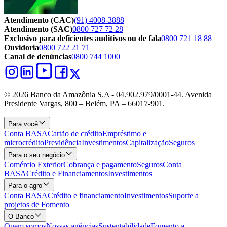
Atendimento (CAC)
(91) 4008-3888
Atendimento (SAC)
0800 727 72 28
Exclusivo para deficientes auditivos ou de fala
0800 721 18 88
Ouvidoria
0800 722 21 71
Canal de denúncias
0800 744 1000
© 2026 Banco da Amazônia S.A - 04.902.979/0001‐44. Avenida
Presidente Vargas, 800 – Belém, PA – 66017-901.
Para você
Conta BASA
Cartão de crédito
Empréstimo e
microcrédito
Previdência
Investimentos
Capitalização
Seguros
Para o seu negócio
Comércio Exterior
Cobrança e pagamento
Seguros
Conta
BASA
Crédito e Financiamentos
Investimentos
Para o agro
Conta BASA
Crédito e financiamento
Investimentos
Suporte a
projetos de Fomento
O Banco
Quem somos
Nossas agências
Sustentabilidade
Fomento a