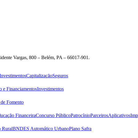
idente Vargas, 800 – Belém, PA – 66017-901.
Investimentos
Capitalização
Seguros
o e Financiamentos
Investimentos
s de Fomento
ucação Financeira
Concurso Público
Patrocínio
Parceiros
Aplicativos
Imp
 Rural
BNDES Automático Urbano
Plano Safra