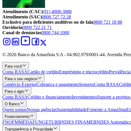
Atendimento (CAC)
(91) 4008-3888
Atendimento (SAC)
0800 727 72 28
Exclusivo para deficientes auditivos ou de fala
0800 721 18 88
Ouvidoria
0800 722 21 71
Canal de denúncias
0800 744 1000
© 2026 Banco da Amazônia S.A - 04.902.979/0001‐44. Avenida Pres
Para você
Conta BASA
Cartão de crédito
Empréstimo e microcrédito
Previdência
Para o seu negócio
Comércio Exterior
Cobrança e pagamento
Seguros
Conta BASA
Crédit
Para o agro
Conta BASA
Crédito e financiamento
Investimentos
Suporte a projeto
O Banco
Quem somos
Nossas agências
Sustentabilidade
Fomento a Amazônia
Ed
Financiamento
FNO
FMM
FDA
FUNGETUR
BNDES FINAME
BNDES Automático
Transparência e Privacidade