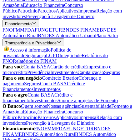
Amazônia
Educação Financeira
Concurso
Público
Patrocínio
Parceiros
Aplicativos
Imprensa
Relação com
investidores
Prevenção à Lavagem de Dinheiro
Financiamento
FNO
FMM
FDA
FUNGETUR
BNDES FINAME
BNDES
Automático Rural
BNDES Automático Urbano
Plano Safra
Transparência e Privacidade
Acesso à informação
Política de
privacidade
Segurança
LGPD
Integridade
Relatórios do
FNO
Relatórios do FINAM
Para você
Conta BASA
Cartão de crédito
Empréstimo e
microcrédito
Previdência
Investimentos
Capitalização
Seguros
Para o seu negócio
Comércio Exterior
Cobrança e
pagamento
Seguros
Conta BASA
Crédito e
Financiamentos
Investimentos
Para o agro
Conta BASA
Crédito e
financiamento
Investimentos
Suporte a projetos de Fomento
O Banco
Quem somos
Nossas agências
Sustentabilidade
Fomento a
Amazônia
Educação Financeira
Concurso
Público
Patrocínio
Parceiros
Aplicativos
Imprensa
Relação com
investidores
Prevenção à Lavagem de Dinheiro
Financiamento
FNO
FMM
FDA
FUNGETUR
BNDES
FINAME
BNDES Automático Rural
BNDES Automático
Urbano
Plano Safra