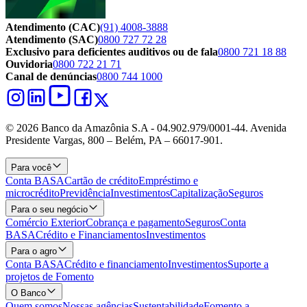
Atendimento (CAC)
(91) 4008-3888
Atendimento (SAC)
0800 727 72 28
Exclusivo para deficientes auditivos ou de fala
0800 721 18 88
Ouvidoria
0800 722 21 71
Canal de denúncias
0800 744 1000
© 2026 Banco da Amazônia S.A - 04.902.979/0001‐44. Avenida
Presidente Vargas, 800 – Belém, PA – 66017-901.
Para você
Conta BASA
Cartão de crédito
Empréstimo e
microcrédito
Previdência
Investimentos
Capitalização
Seguros
Para o seu negócio
Comércio Exterior
Cobrança e pagamento
Seguros
Conta
BASA
Crédito e Financiamentos
Investimentos
Para o agro
Conta BASA
Crédito e financiamento
Investimentos
Suporte a
projetos de Fomento
O Banco
Quem somos
Nossas agências
Sustentabilidade
Fomento a