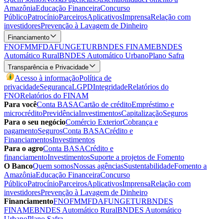
Amazônia
Educação Financeira
Concurso
Público
Patrocínio
Parceiros
Aplicativos
Imprensa
Relação com
investidores
Prevenção à Lavagem de Dinheiro
Financiamento
FNO
FMM
FDA
FUNGETUR
BNDES FINAME
BNDES
Automático Rural
BNDES Automático Urbano
Plano Safra
Transparência e Privacidade
Acesso à informação
Política de
privacidade
Segurança
LGPD
Integridade
Relatórios do
FNO
Relatórios do FINAM
Para você
Conta BASA
Cartão de crédito
Empréstimo e
microcrédito
Previdência
Investimentos
Capitalização
Seguros
Para o seu negócio
Comércio Exterior
Cobrança e
pagamento
Seguros
Conta BASA
Crédito e
Financiamentos
Investimentos
Para o agro
Conta BASA
Crédito e
financiamento
Investimentos
Suporte a projetos de Fomento
O Banco
Quem somos
Nossas agências
Sustentabilidade
Fomento a
Amazônia
Educação Financeira
Concurso
Público
Patrocínio
Parceiros
Aplicativos
Imprensa
Relação com
investidores
Prevenção à Lavagem de Dinheiro
Financiamento
FNO
FMM
FDA
FUNGETUR
BNDES
FINAME
BNDES Automático Rural
BNDES Automático
Urbano
Plano Safra