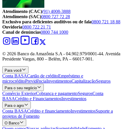
Atendimento (CAC)
(91) 4008-3888
Atendimento (SAC)
0800 727 72 28
Exclusivo para deficientes auditivos ou de fala
0800 721 18 88
Ouvidoria
0800 722 21 71
Canal de denúncias
0800 744 1000
© 2026 Banco da Amazônia S.A - 04.902.979/0001‐44. Avenida
Presidente Vargas, 800 – Belém, PA – 66017-901.
Para você
Conta BASA
Cartão de crédito
Empréstimo e
microcrédito
Previdência
Investimentos
Capitalização
Seguros
Para o seu negócio
Comércio Exterior
Cobrança e pagamento
Seguros
Conta
BASA
Crédito e Financiamentos
Investimentos
Para o agro
Conta BASA
Crédito e financiamento
Investimentos
Suporte a
projetos de Fomento
O Banco
Quem somos
Nossas agências
Sustentabilidade
Fomento a