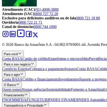
Atendimento (CAC)
(91) 4008-3888
Atendimento (SAC)
0800 727 72 28
Exclusivo para deficientes auditivos ou de fala
0800 721 18 88
Ouvidoria
0800 722 21 71
Canal de denúncias
0800 744 1000
© 2026 Banco da Amazônia S.A - 04.902.979/0001‐44. Avenida Pres
Para você
Conta BASA
Cartão de crédito
Empréstimo e microcrédito
Previdência
Para o seu negócio
Comércio Exterior
Cobrança e pagamento
Seguros
Conta BASA
Crédit
Para o agro
Conta BASA
Crédito e financiamento
Investimentos
Suporte a projeto
O Banco
Quem somos
Nossas agências
Sustentabilidade
Fomento a Amazônia
Ed
Financiamento
FNO
FMM
FDA
FUNGETUR
BNDES FINAME
BNDES Automático
Transparência e Privacidade