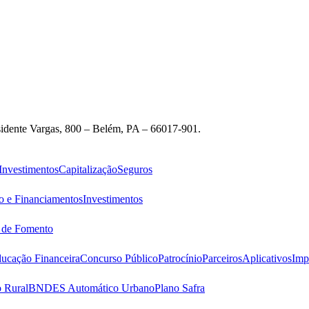
idente Vargas, 800 – Belém, PA – 66017-901.
Investimentos
Capitalização
Seguros
o e Financiamentos
Investimentos
s de Fomento
ucação Financeira
Concurso Público
Patrocínio
Parceiros
Aplicativos
Imp
 Rural
BNDES Automático Urbano
Plano Safra