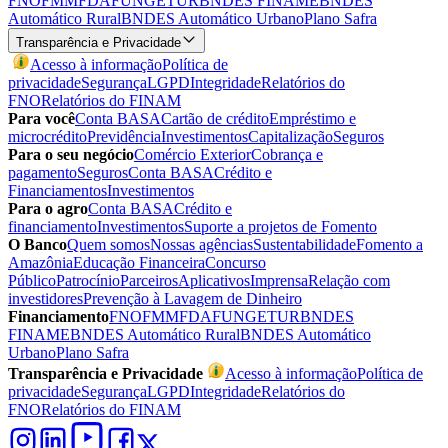
FNO
FMM
FDA
FUNGETUR
BNDES FINAME
BNDES
Automático Rural
BNDES Automático Urbano
Plano Safra
Transparência e Privacidade
Acesso à informação
Política de
privacidade
Segurança
LGPD
Integridade
Relatórios do
FNO
Relatórios do FINAM
Para você
Conta BASA
Cartão de crédito
Empréstimo e
microcrédito
Previdência
Investimentos
Capitalização
Seguros
Para o seu negócio
Comércio Exterior
Cobrança e
pagamento
Seguros
Conta BASA
Crédito e
Financiamentos
Investimentos
Para o agro
Conta BASA
Crédito e
financiamento
Investimentos
Suporte a projetos de Fomento
O Banco
Quem somos
Nossas agências
Sustentabilidade
Fomento a
Amazônia
Educação Financeira
Concurso
Público
Patrocínio
Parceiros
Aplicativos
Imprensa
Relação com
investidores
Prevenção à Lavagem de Dinheiro
Financiamento
FNO
FMM
FDA
FUNGETUR
BNDES
FINAME
BNDES Automático Rural
BNDES Automático
Urbano
Plano Safra
Transparência e Privacidade
Acesso à informação
Política de
privacidade
Segurança
LGPD
Integridade
Relatórios do
FNO
Relatórios do FINAM