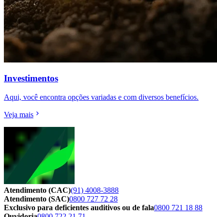
Investimentos
Aqui, você encontra opções variadas e com diversos benefícios.
Veja mais
Atendimento (CAC)
(91) 4008-3888
Atendimento (SAC)
0800 727 72 28
Exclusivo para deficientes auditivos ou de fala
0800 721 18 88
Ouvidoria
0800 722 21 71