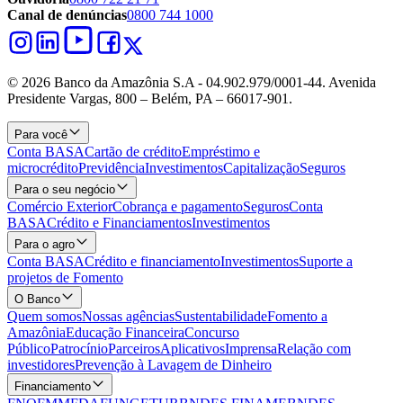
Canal de denúncias
0800 744 1000
© 2026 Banco da Amazônia S.A - 04.902.979/0001‐44. Avenida
Presidente Vargas, 800 – Belém, PA – 66017-901.
Para você
Conta BASA
Cartão de crédito
Empréstimo e
microcrédito
Previdência
Investimentos
Capitalização
Seguros
Para o seu negócio
Comércio Exterior
Cobrança e pagamento
Seguros
Conta
BASA
Crédito e Financiamentos
Investimentos
Para o agro
Conta BASA
Crédito e financiamento
Investimentos
Suporte a
projetos de Fomento
O Banco
Quem somos
Nossas agências
Sustentabilidade
Fomento a
Amazônia
Educação Financeira
Concurso
Público
Patrocínio
Parceiros
Aplicativos
Imprensa
Relação com
investidores
Prevenção à Lavagem de Dinheiro
Financiamento