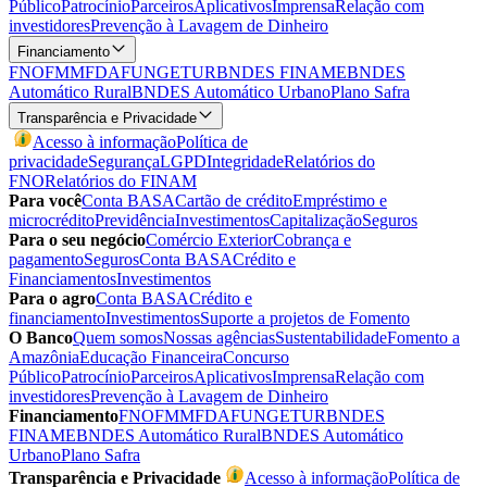
Público
Patrocínio
Parceiros
Aplicativos
Imprensa
Relação com
investidores
Prevenção à Lavagem de Dinheiro
Financiamento
FNO
FMM
FDA
FUNGETUR
BNDES FINAME
BNDES
Automático Rural
BNDES Automático Urbano
Plano Safra
Transparência e Privacidade
Acesso à informação
Política de
privacidade
Segurança
LGPD
Integridade
Relatórios do
FNO
Relatórios do FINAM
Para você
Conta BASA
Cartão de crédito
Empréstimo e
microcrédito
Previdência
Investimentos
Capitalização
Seguros
Para o seu negócio
Comércio Exterior
Cobrança e
pagamento
Seguros
Conta BASA
Crédito e
Financiamentos
Investimentos
Para o agro
Conta BASA
Crédito e
financiamento
Investimentos
Suporte a projetos de Fomento
O Banco
Quem somos
Nossas agências
Sustentabilidade
Fomento a
Amazônia
Educação Financeira
Concurso
Público
Patrocínio
Parceiros
Aplicativos
Imprensa
Relação com
investidores
Prevenção à Lavagem de Dinheiro
Financiamento
FNO
FMM
FDA
FUNGETUR
BNDES
FINAME
BNDES Automático Rural
BNDES Automático
Urbano
Plano Safra
Transparência e Privacidade
Acesso à informação
Política de