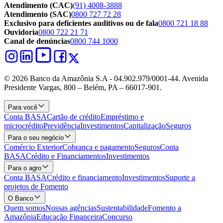
Atendimento (CAC)
(91) 4008-3888
Atendimento (SAC)
0800 727 72 28
Exclusivo para deficientes auditivos ou de fala
0800 721 18 88
Ouvidoria
0800 722 21 71
Canal de denúncias
0800 744 1000
© 2026 Banco da Amazônia S.A - 04.902.979/0001‐44. Avenida
Presidente Vargas, 800 – Belém, PA – 66017-901.
Para você
Conta BASA
Cartão de crédito
Empréstimo e
microcrédito
Previdência
Investimentos
Capitalização
Seguros
Para o seu negócio
Comércio Exterior
Cobrança e pagamento
Seguros
Conta
BASA
Crédito e Financiamentos
Investimentos
Para o agro
Conta BASA
Crédito e financiamento
Investimentos
Suporte a
projetos de Fomento
O Banco
Quem somos
Nossas agências
Sustentabilidade
Fomento a
Amazônia
Educação Financeira
Concurso