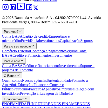
© 2026 Banco da Amazônia S.A - 04.902.979/0001‐44. Avenida
Presidente Vargas, 800 – Belém, PA – 66017-901.
Para você
Conta BASA
Cartão de crédito
Empréstimo e
microcrédito
Previdência
Investimentos
Capitalização
Seguros
Para o seu negócio
Comércio Exterior
Cobrança e pagamento
Seguros
Conta
BASA
Crédito e Financiamentos
Investimentos
Para o agro
Conta BASA
Crédito e financiamento
Investimentos
Suporte a
projetos de Fomento
O Banco
Quem somos
Nossas agências
Sustentabilidade
Fomento a
Amazônia
Educação Financeira
Concurso
Público
Patrocínio
Parceiros
Aplicativos
Imprensa
Relação com
investidores
Prevenção à Lavagem de Dinheiro
Financiamento
FNO
FMM
FDA
FUNGETUR
BNDES FINAME
BNDES