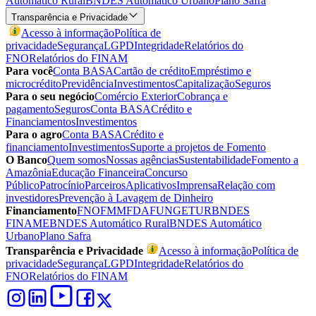
Automático Rural
BNDES Automático Urbano
Plano Safra
Transparência e Privacidade
Acesso à informação
Política de
privacidade
Segurança
LGPD
Integridade
Relatórios do
FNO
Relatórios do FINAM
Para você
Conta BASA
Cartão de crédito
Empréstimo e
microcrédito
Previdência
Investimentos
Capitalização
Seguros
Para o seu negócio
Comércio Exterior
Cobrança e
pagamento
Seguros
Conta BASA
Crédito e
Financiamentos
Investimentos
Para o agro
Conta BASA
Crédito e
financiamento
Investimentos
Suporte a projetos de Fomento
O Banco
Quem somos
Nossas agências
Sustentabilidade
Fomento a
Amazônia
Educação Financeira
Concurso
Público
Patrocínio
Parceiros
Aplicativos
Imprensa
Relação com
investidores
Prevenção à Lavagem de Dinheiro
Financiamento
FNO
FMM
FDA
FUNGETUR
BNDES
FINAME
BNDES Automático Rural
BNDES Automático
Urbano
Plano Safra
Transparência e Privacidade
Acesso à informação
Política de
privacidade
Segurança
LGPD
Integridade
Relatórios do
FNO
Relatórios do FINAM