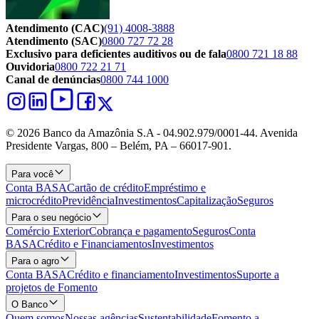
Atendimento (CAC)
(91) 4008-3888
Atendimento (SAC)
0800 727 72 28
Exclusivo para deficientes auditivos ou de fala
0800 721 18 88
Ouvidoria
0800 722 21 71
Canal de denúncias
0800 744 1000
© 2026 Banco da Amazônia S.A - 04.902.979/0001‐44. Avenida
Presidente Vargas, 800 – Belém, PA – 66017-901.
Para você
Conta BASA
Cartão de crédito
Empréstimo e
microcrédito
Previdência
Investimentos
Capitalização
Seguros
Para o seu negócio
Comércio Exterior
Cobrança e pagamento
Seguros
Conta
BASA
Crédito e Financiamentos
Investimentos
Para o agro
Conta BASA
Crédito e financiamento
Investimentos
Suporte a
projetos de Fomento
O Banco
Quem somos
Nossas agências
Sustentabilidade
Fomento a