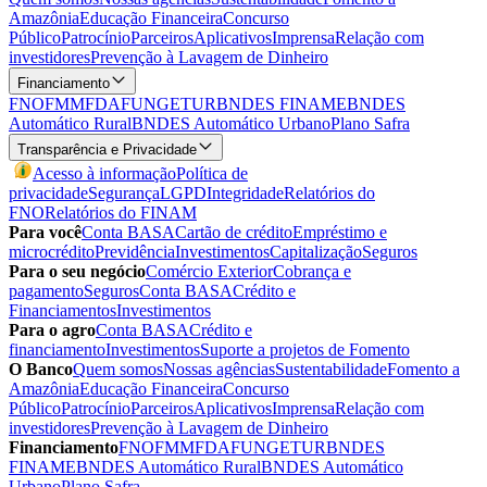
Amazônia
Educação Financeira
Concurso
Público
Patrocínio
Parceiros
Aplicativos
Imprensa
Relação com
investidores
Prevenção à Lavagem de Dinheiro
Financiamento
FNO
FMM
FDA
FUNGETUR
BNDES FINAME
BNDES
Automático Rural
BNDES Automático Urbano
Plano Safra
Transparência e Privacidade
Acesso à informação
Política de
privacidade
Segurança
LGPD
Integridade
Relatórios do
FNO
Relatórios do FINAM
Para você
Conta BASA
Cartão de crédito
Empréstimo e
microcrédito
Previdência
Investimentos
Capitalização
Seguros
Para o seu negócio
Comércio Exterior
Cobrança e
pagamento
Seguros
Conta BASA
Crédito e
Financiamentos
Investimentos
Para o agro
Conta BASA
Crédito e
financiamento
Investimentos
Suporte a projetos de Fomento
O Banco
Quem somos
Nossas agências
Sustentabilidade
Fomento a
Amazônia
Educação Financeira
Concurso
Público
Patrocínio
Parceiros
Aplicativos
Imprensa
Relação com
investidores
Prevenção à Lavagem de Dinheiro
Financiamento
FNO
FMM
FDA
FUNGETUR
BNDES
FINAME
BNDES Automático Rural
BNDES Automático
Urbano
Plano Safra