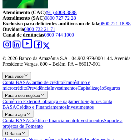
Atendimento (CAC)
(91) 4008-3888
Atendimento (SAC)
0800 727 72 28
Exclusivo para deficientes auditivos ou de fala
0800 721 18 88
Ouvidoria
0800 722 21 71
Canal de denúncias
0800 744 1000
© 2026 Banco da Amazônia S.A - 04.902.979/0001‐44. Avenida
Presidente Vargas, 800 – Belém, PA – 66017-901.
Para você
Conta BASA
Cartão de crédito
Empréstimo e
microcrédito
Previdência
Investimentos
Capitalização
Seguros
Para o seu negócio
Comércio Exterior
Cobrança e pagamento
Seguros
Conta
BASA
Crédito e Financiamentos
Investimentos
Para o agro
Conta BASA
Crédito e financiamento
Investimentos
Suporte a
projetos de Fomento
O Banco
Quem somos
Nossas agências
Sustentabilidade
Fomento a