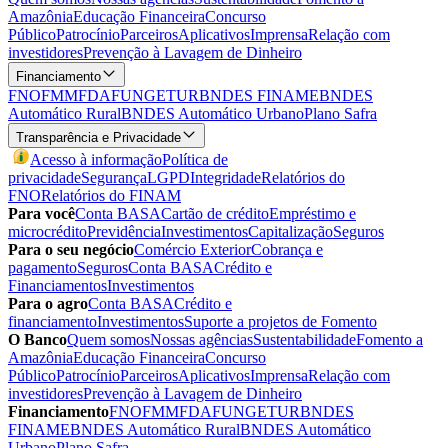
Amazônia
Educação Financeira
Concurso
Público
Patrocínio
Parceiros
Aplicativos
Imprensa
Relação com
investidores
Prevenção à Lavagem de Dinheiro
Financiamento
FNO
FMM
FDA
FUNGETUR
BNDES FINAME
BNDES
Automático Rural
BNDES Automático Urbano
Plano Safra
Transparência e Privacidade
Acesso à informação
Política de
privacidade
Segurança
LGPD
Integridade
Relatórios do
FNO
Relatórios do FINAM
Para você
Conta BASA
Cartão de crédito
Empréstimo e
microcrédito
Previdência
Investimentos
Capitalização
Seguros
Para o seu negócio
Comércio Exterior
Cobrança e
pagamento
Seguros
Conta BASA
Crédito e
Financiamentos
Investimentos
Para o agro
Conta BASA
Crédito e
financiamento
Investimentos
Suporte a projetos de Fomento
O Banco
Quem somos
Nossas agências
Sustentabilidade
Fomento a
Amazônia
Educação Financeira
Concurso
Público
Patrocínio
Parceiros
Aplicativos
Imprensa
Relação com
investidores
Prevenção à Lavagem de Dinheiro
Financiamento
FNO
FMM
FDA
FUNGETUR
BNDES
FINAME
BNDES Automático Rural
BNDES Automático
Urbano
Plano Safra