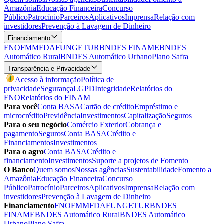
Amazônia
Educação Financeira
Concurso
Público
Patrocínio
Parceiros
Aplicativos
Imprensa
Relação com
investidores
Prevenção à Lavagem de Dinheiro
Financiamento
FNO
FMM
FDA
FUNGETUR
BNDES FINAME
BNDES
Automático Rural
BNDES Automático Urbano
Plano Safra
Transparência e Privacidade
Acesso à informação
Política de
privacidade
Segurança
LGPD
Integridade
Relatórios do
FNO
Relatórios do FINAM
Para você
Conta BASA
Cartão de crédito
Empréstimo e
microcrédito
Previdência
Investimentos
Capitalização
Seguros
Para o seu negócio
Comércio Exterior
Cobrança e
pagamento
Seguros
Conta BASA
Crédito e
Financiamentos
Investimentos
Para o agro
Conta BASA
Crédito e
financiamento
Investimentos
Suporte a projetos de Fomento
O Banco
Quem somos
Nossas agências
Sustentabilidade
Fomento a
Amazônia
Educação Financeira
Concurso
Público
Patrocínio
Parceiros
Aplicativos
Imprensa
Relação com
investidores
Prevenção à Lavagem de Dinheiro
Financiamento
FNO
FMM
FDA
FUNGETUR
BNDES
FINAME
BNDES Automático Rural
BNDES Automático
Urbano
Plano Safra