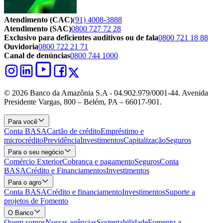
Atendimento (CAC)
(91) 4008-3888
Atendimento (SAC)
0800 727 72 28
Exclusivo para deficientes auditivos ou de fala
0800 721 18 88
Ouvidoria
0800 722 21 71
Canal de denúncias
0800 744 1000
© 2026 Banco da Amazônia S.A - 04.902.979/0001‐44. Avenida
Presidente Vargas, 800 – Belém, PA – 66017-901.
Para você
Conta BASA
Cartão de crédito
Empréstimo e
microcrédito
Previdência
Investimentos
Capitalização
Seguros
Para o seu negócio
Comércio Exterior
Cobrança e pagamento
Seguros
Conta
BASA
Crédito e Financiamentos
Investimentos
Para o agro
Conta BASA
Crédito e financiamento
Investimentos
Suporte a
projetos de Fomento
O Banco
Quem somos
Nossas agências
Sustentabilidade
Fomento a