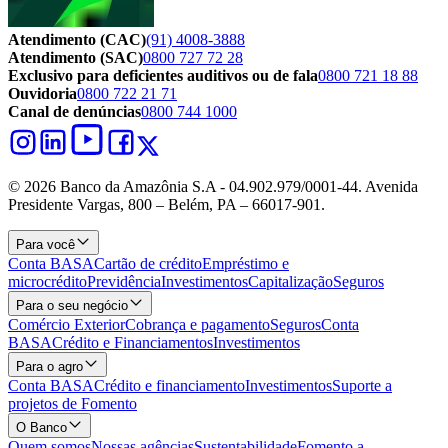
Atendimento (CAC)
(91) 4008-3888
Atendimento (SAC)
0800 727 72 28
Exclusivo para deficientes auditivos ou de fala
0800 721 18 88
Ouvidoria
0800 722 21 71
Canal de denúncias
0800 744 1000
© 2026 Banco da Amazônia S.A - 04.902.979/0001‐44. Avenida
Presidente Vargas, 800 – Belém, PA – 66017-901.
Para você
Conta BASA
Cartão de crédito
Empréstimo e
microcrédito
Previdência
Investimentos
Capitalização
Seguros
Para o seu negócio
Comércio Exterior
Cobrança e pagamento
Seguros
Conta
BASA
Crédito e Financiamentos
Investimentos
Para o agro
Conta BASA
Crédito e financiamento
Investimentos
Suporte a
projetos de Fomento
O Banco
Quem somos
Nossas agências
Sustentabilidade
Fomento a