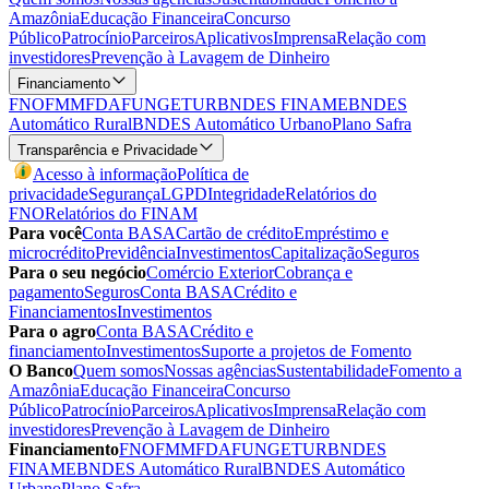
Amazônia
Educação Financeira
Concurso
Público
Patrocínio
Parceiros
Aplicativos
Imprensa
Relação com
investidores
Prevenção à Lavagem de Dinheiro
Financiamento
FNO
FMM
FDA
FUNGETUR
BNDES FINAME
BNDES
Automático Rural
BNDES Automático Urbano
Plano Safra
Transparência e Privacidade
Acesso à informação
Política de
privacidade
Segurança
LGPD
Integridade
Relatórios do
FNO
Relatórios do FINAM
Para você
Conta BASA
Cartão de crédito
Empréstimo e
microcrédito
Previdência
Investimentos
Capitalização
Seguros
Para o seu negócio
Comércio Exterior
Cobrança e
pagamento
Seguros
Conta BASA
Crédito e
Financiamentos
Investimentos
Para o agro
Conta BASA
Crédito e
financiamento
Investimentos
Suporte a projetos de Fomento
O Banco
Quem somos
Nossas agências
Sustentabilidade
Fomento a
Amazônia
Educação Financeira
Concurso
Público
Patrocínio
Parceiros
Aplicativos
Imprensa
Relação com
investidores
Prevenção à Lavagem de Dinheiro
Financiamento
FNO
FMM
FDA
FUNGETUR
BNDES
FINAME
BNDES Automático Rural
BNDES Automático
Urbano
Plano Safra