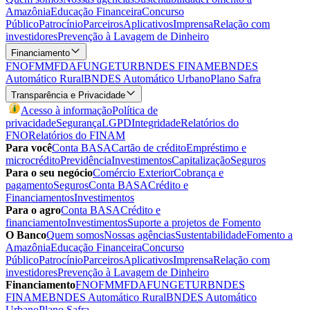
Amazônia
Educação Financeira
Concurso
Público
Patrocínio
Parceiros
Aplicativos
Imprensa
Relação com
investidores
Prevenção à Lavagem de Dinheiro
Financiamento
FNO
FMM
FDA
FUNGETUR
BNDES FINAME
BNDES
Automático Rural
BNDES Automático Urbano
Plano Safra
Transparência e Privacidade
Acesso à informação
Política de
privacidade
Segurança
LGPD
Integridade
Relatórios do
FNO
Relatórios do FINAM
Para você
Conta BASA
Cartão de crédito
Empréstimo e
microcrédito
Previdência
Investimentos
Capitalização
Seguros
Para o seu negócio
Comércio Exterior
Cobrança e
pagamento
Seguros
Conta BASA
Crédito e
Financiamentos
Investimentos
Para o agro
Conta BASA
Crédito e
financiamento
Investimentos
Suporte a projetos de Fomento
O Banco
Quem somos
Nossas agências
Sustentabilidade
Fomento a
Amazônia
Educação Financeira
Concurso
Público
Patrocínio
Parceiros
Aplicativos
Imprensa
Relação com
investidores
Prevenção à Lavagem de Dinheiro
Financiamento
FNO
FMM
FDA
FUNGETUR
BNDES
FINAME
BNDES Automático Rural
BNDES Automático
Urbano
Plano Safra