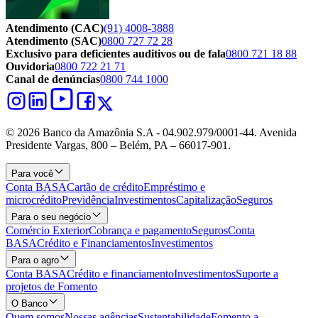
Atendimento (CAC)
(91) 4008-3888
Atendimento (SAC)
0800 727 72 28
Exclusivo para deficientes auditivos ou de fala
0800 721 18 88
Ouvidoria
0800 722 21 71
Canal de denúncias
0800 744 1000
© 2026 Banco da Amazônia S.A - 04.902.979/0001‐44. Avenida
Presidente Vargas, 800 – Belém, PA – 66017-901.
Para você
Conta BASA
Cartão de crédito
Empréstimo e
microcrédito
Previdência
Investimentos
Capitalização
Seguros
Para o seu negócio
Comércio Exterior
Cobrança e pagamento
Seguros
Conta
BASA
Crédito e Financiamentos
Investimentos
Para o agro
Conta BASA
Crédito e financiamento
Investimentos
Suporte a
projetos de Fomento
O Banco
Quem somos
Nossas agências
Sustentabilidade
Fomento a