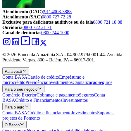
Atendimento (CAC)
(91) 4008-3888
Atendimento (SAC)
0800 727 72 28
Exclusivo para deficientes auditivos ou de fala
0800 721 18 88
Ouvidoria
0800 722 21 71
Canal de denúncias
0800 744 1000
© 2026 Banco da Amazônia S.A - 04.902.979/0001‐44. Avenida
Presidente Vargas, 800 – Belém, PA – 66017-901.
Para você
Conta BASA
Cartão de crédito
Empréstimo e
microcrédito
Previdência
Investimentos
Capitalização
Seguros
Para o seu negócio
Comércio Exterior
Cobrança e pagamento
Seguros
Conta
BASA
Crédito e Financiamentos
Investimentos
Para o agro
Conta BASA
Crédito e financiamento
Investimentos
Suporte a
projetos de Fomento
O Banco
Quem somos
Nossas agências
Sustentabilidade
Fomento a