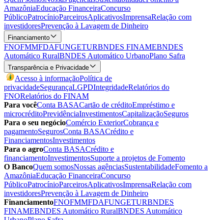
Amazônia
Educação Financeira
Concurso
Público
Patrocínio
Parceiros
Aplicativos
Imprensa
Relação com
investidores
Prevenção à Lavagem de Dinheiro
Financiamento
FNO
FMM
FDA
FUNGETUR
BNDES FINAME
BNDES
Automático Rural
BNDES Automático Urbano
Plano Safra
Transparência e Privacidade
Acesso à informação
Política de
privacidade
Segurança
LGPD
Integridade
Relatórios do
FNO
Relatórios do FINAM
Para você
Conta BASA
Cartão de crédito
Empréstimo e
microcrédito
Previdência
Investimentos
Capitalização
Seguros
Para o seu negócio
Comércio Exterior
Cobrança e
pagamento
Seguros
Conta BASA
Crédito e
Financiamentos
Investimentos
Para o agro
Conta BASA
Crédito e
financiamento
Investimentos
Suporte a projetos de Fomento
O Banco
Quem somos
Nossas agências
Sustentabilidade
Fomento a
Amazônia
Educação Financeira
Concurso
Público
Patrocínio
Parceiros
Aplicativos
Imprensa
Relação com
investidores
Prevenção à Lavagem de Dinheiro
Financiamento
FNO
FMM
FDA
FUNGETUR
BNDES
FINAME
BNDES Automático Rural
BNDES Automático
Urbano
Plano Safra