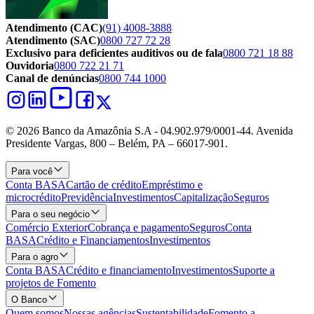
Atendimento (CAC)
(91) 4008-3888
Atendimento (SAC)
0800 727 72 28
Exclusivo para deficientes auditivos ou de fala
0800 721 18 88
Ouvidoria
0800 722 21 71
Canal de denúncias
0800 744 1000
© 2026 Banco da Amazônia S.A - 04.902.979/0001‐44. Avenida
Presidente Vargas, 800 – Belém, PA – 66017-901.
Para você
Conta BASA
Cartão de crédito
Empréstimo e
microcrédito
Previdência
Investimentos
Capitalização
Seguros
Para o seu negócio
Comércio Exterior
Cobrança e pagamento
Seguros
Conta
BASA
Crédito e Financiamentos
Investimentos
Para o agro
Conta BASA
Crédito e financiamento
Investimentos
Suporte a
projetos de Fomento
O Banco
Quem somos
Nossas agências
Sustentabilidade
Fomento a