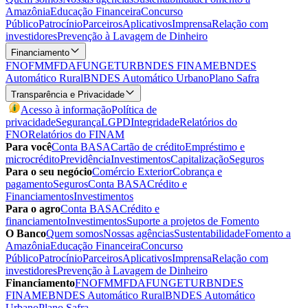
Amazônia
Educação Financeira
Concurso
Público
Patrocínio
Parceiros
Aplicativos
Imprensa
Relação com
investidores
Prevenção à Lavagem de Dinheiro
Financiamento
FNO
FMM
FDA
FUNGETUR
BNDES FINAME
BNDES
Automático Rural
BNDES Automático Urbano
Plano Safra
Transparência e Privacidade
Acesso à informação
Política de
privacidade
Segurança
LGPD
Integridade
Relatórios do
FNO
Relatórios do FINAM
Para você
Conta BASA
Cartão de crédito
Empréstimo e
microcrédito
Previdência
Investimentos
Capitalização
Seguros
Para o seu negócio
Comércio Exterior
Cobrança e
pagamento
Seguros
Conta BASA
Crédito e
Financiamentos
Investimentos
Para o agro
Conta BASA
Crédito e
financiamento
Investimentos
Suporte a projetos de Fomento
O Banco
Quem somos
Nossas agências
Sustentabilidade
Fomento a
Amazônia
Educação Financeira
Concurso
Público
Patrocínio
Parceiros
Aplicativos
Imprensa
Relação com
investidores
Prevenção à Lavagem de Dinheiro
Financiamento
FNO
FMM
FDA
FUNGETUR
BNDES
FINAME
BNDES Automático Rural
BNDES Automático
Urbano
Plano Safra