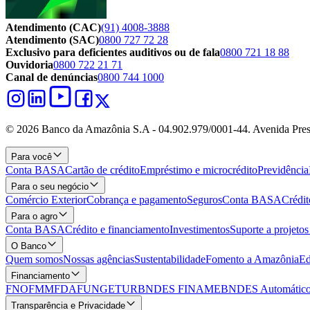
Atendimento (CAC)
(91) 4008-3888
Atendimento (SAC)
0800 727 72 28
Exclusivo para deficientes auditivos ou de fala
0800 721 18 88
Ouvidoria
0800 722 21 71
Canal de denúncias
0800 744 1000
© 2026 Banco da Amazônia S.A - 04.902.979/0001‐44. Avenida Pres
Para você
Conta BASA
Cartão de crédito
Empréstimo e microcrédito
Previdência
Para o seu negócio
Comércio Exterior
Cobrança e pagamento
Seguros
Conta BASA
Crédit
Para o agro
Conta BASA
Crédito e financiamento
Investimentos
Suporte a projeto
O Banco
Quem somos
Nossas agências
Sustentabilidade
Fomento a Amazônia
Ed
Financiamento
FNO
FMM
FDA
FUNGETUR
BNDES FINAME
BNDES Automático
Transparência e Privacidade