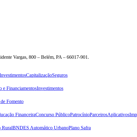
idente Vargas, 800 – Belém, PA – 66017-901.
Investimentos
Capitalização
Seguros
o e Financiamentos
Investimentos
s de Fomento
ucação Financeira
Concurso Público
Patrocínio
Parceiros
Aplicativos
Imp
 Rural
BNDES Automático Urbano
Plano Safra