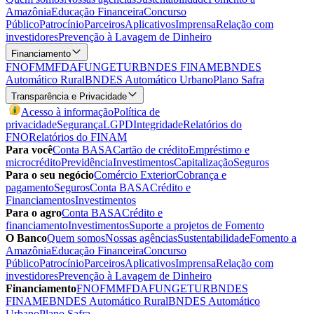
Amazônia
Educação Financeira
Concurso
Público
Patrocínio
Parceiros
Aplicativos
Imprensa
Relação com
investidores
Prevenção à Lavagem de Dinheiro
Financiamento
FNO
FMM
FDA
FUNGETUR
BNDES FINAME
BNDES
Automático Rural
BNDES Automático Urbano
Plano Safra
Transparência e Privacidade
Acesso à informação
Política de
privacidade
Segurança
LGPD
Integridade
Relatórios do
FNO
Relatórios do FINAM
Para você
Conta BASA
Cartão de crédito
Empréstimo e
microcrédito
Previdência
Investimentos
Capitalização
Seguros
Para o seu negócio
Comércio Exterior
Cobrança e
pagamento
Seguros
Conta BASA
Crédito e
Financiamentos
Investimentos
Para o agro
Conta BASA
Crédito e
financiamento
Investimentos
Suporte a projetos de Fomento
O Banco
Quem somos
Nossas agências
Sustentabilidade
Fomento a
Amazônia
Educação Financeira
Concurso
Público
Patrocínio
Parceiros
Aplicativos
Imprensa
Relação com
investidores
Prevenção à Lavagem de Dinheiro
Financiamento
FNO
FMM
FDA
FUNGETUR
BNDES
FINAME
BNDES Automático Rural
BNDES Automático
Urbano
Plano Safra