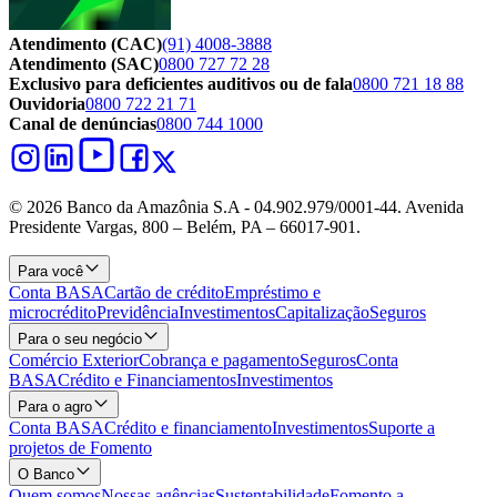
Atendimento (CAC)
(91) 4008-3888
Atendimento (SAC)
0800 727 72 28
Exclusivo para deficientes auditivos ou de fala
0800 721 18 88
Ouvidoria
0800 722 21 71
Canal de denúncias
0800 744 1000
© 2026 Banco da Amazônia S.A - 04.902.979/0001‐44. Avenida
Presidente Vargas, 800 – Belém, PA – 66017-901.
Para você
Conta BASA
Cartão de crédito
Empréstimo e
microcrédito
Previdência
Investimentos
Capitalização
Seguros
Para o seu negócio
Comércio Exterior
Cobrança e pagamento
Seguros
Conta
BASA
Crédito e Financiamentos
Investimentos
Para o agro
Conta BASA
Crédito e financiamento
Investimentos
Suporte a
projetos de Fomento
O Banco
Quem somos
Nossas agências
Sustentabilidade
Fomento a